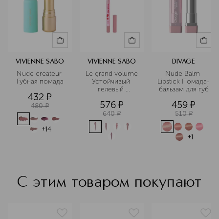
упаковки и разрабатываются
концепции продуктов. Парижский
офис — это не просто рабочее
пространство, а творческая
лаборатория. Команда бренда
внимательно следит за трендами,
чтобы создавать продукты для
VIVIENNE SABO
VIVIENNE SABO
DIVAGE
макияжа, которые останутся
Nude createur 
Le grand volume 
Nude Balm 
актуальными надолго.
Губная помада
Устойчивый 
Lipstick Помада-
гелевый 
бальзам для губ
Подробнее
432
¤
карандаш для 
576
¤
459
¤
губ
480
¤
640
¤
510
¤
+
14
+
1
С этим товаром покупают