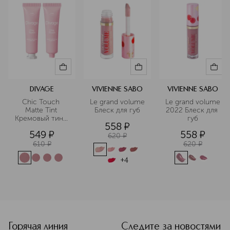
DIVAGE
VIVIENNE SABO
VIVIENNE SABO
Chic Touch 
Le grand volume 
Le grand volume 
Matte Tint 
Блеск для губ
2022 Блеск для 
Кремовый тинт 
губ
558
¤
для щек, губ и 
549
¤
558
¤
глаз
620
¤
610
¤
620
¤
+
4
<p class="MsoNormal"><span style="font-size: 12.0pt; line
Горячая линия
Следите за новостями