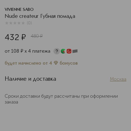
VIVIENNE SABO
Nude createur Губная помада
(
0
)
0
из
5
0
432
¤
480
¤
от
108
¤
х 4 платежа
будет начислено
от
4
бонусов
Наличие и доставка
Москва
Сроки доставки будут рассчитаны при оформлении
заказа