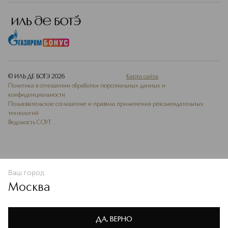
© ИЛЬ ДЕ БОТЭ
2026
Карта сайта
Политика в отношении обработки персональных данных и
конфиденциальности
Пользовательское соглашение и правила применения рекомендательных
технологий
Ведомость СОУТ
Ваш город
В КОРЗИНУ
КУПИТЬ СЕЙЧАС
Москва
Мы используем cookie-файлы и сервисы веб-аналитики. Они
необходимы для улучшения работы сайта. Подробнее –
OK
в
Политике конфиденциальности
ДА, ВЕРНО