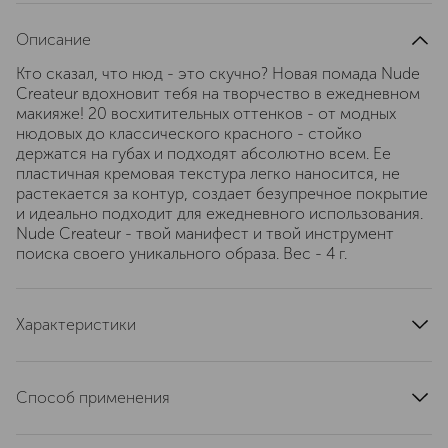
Описание
Кто сказал, что нюд - это скучно? Новая помада Nude
Createur вдохновит тебя на творчество в ежедневном
макияже! 20 восхитительных оттенков - от модных
нюдовых до классического красного - стойко
держатся на губах и подходят абсолютно всем. Ее
пластичная кремовая текстура легко наносится, не
растекается за контур, создает безупречное покрытие
и идеально подходит для ежедневного использования.
Nude Createur - твой манифест и твой инструмент
поиска своего уникального образа. Вес - 4 г.
Характеристики
артикул
D215231516
Способ применения
Наносите на губы обычным способом или кистью. Для