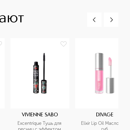
пают
VIVIENNE SABO
DIVAGE
Excentrique Тушь для 
Elixir Lip Oil Масло для 
ресниц с эффектом 
губ