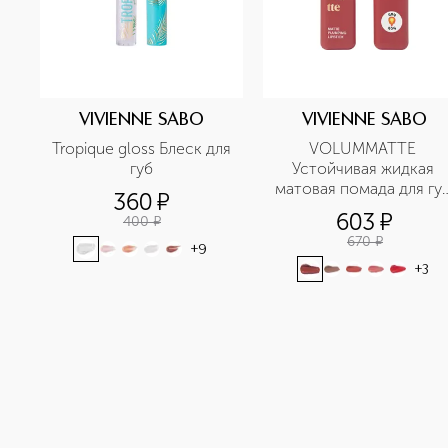
VIVIENNE SABO
VIVIENNE SABO
Tropique gloss Блеск для 
VOLUMMATTE 
губ
Устойчивая жидкая 
матовая помада для губ
360
¤
с плампингом
603
¤
400
¤
670
¤
+
9
+
3