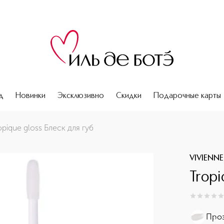
д
Новинки
Эксклюзивно
Скидки
Подарочные карты
opique gloss Блеск для губ
VIVIENN
Tropi
0
из
5
0
Проз