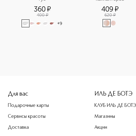
360
¤
409
¤
400
¤
620
¤
+
9
-height: 107%; color: #00b0f0;">Tropique gloss Блеск для г
Для вас
ИЛЬ ДЕ БОТЭ
Подарочные карты
КЛУБ ИЛЬ ДЕ БОТ
Сервисы красоты
Магазины
Доставка
Акции