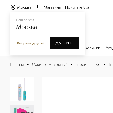
Москва
Магазины
Покупателям
Ваш город
Москва
ДА, ВЕРНО
Выбрать другой
Каталог
Бренды
Парфюмерия
Макияж
Ухо
Tropique gloss Блеск для губ
Главная
•
Макияж
•
Для губ
•
Блеск для губ
•
Tr
Описание
Характеристики