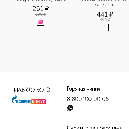
фиксации
261
¤
441
¤
290
¤
490
¤
<p class="MsoNormal"><span style="font-size: 12.0pt; line
Горячая линия
8-800-100-00-05
Следите за новостями