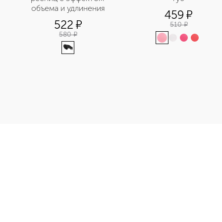
объема и удлинения
459
¤
522
¤
510
¤
580
¤
уб приобретайте в нашем интернет-магазине. Действую скидки
Э