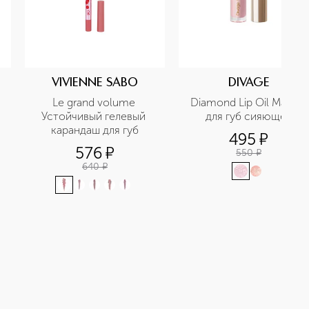
VIVIENNE SABO
DIVAGE
Le grand volume 
Diamond Lip Oil Масло 
Устойчивый гелевый 
для губ сияющее
карандаш для губ
495
¤
576
¤
550
¤
640
¤