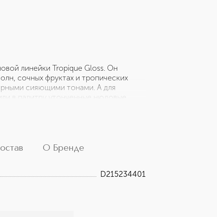
овой линейки Tropique Gloss. Он
олн, сочных фруктах и тропических
терными сияющими тонами. А для
или в палитру утонченные нюдовые
 текстура Tropique Gloss не оставляет
Объем - и выразительность. Палитра из
иментов! У каждого блеска из новой
- тропический коктейль или сочную
упаковке с золотыми пальмовыми
остав
О Бренде
.
D215234401