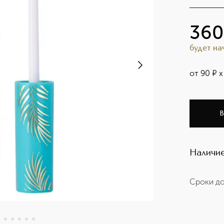
360
будет н
от
90
¤
х
В
Наличие
Сроки до