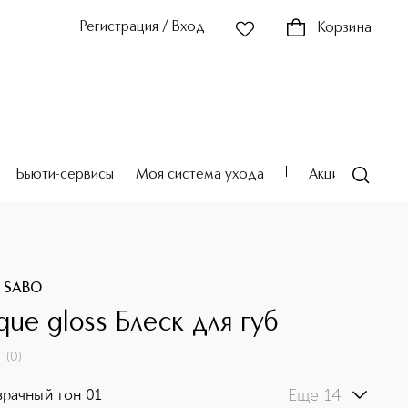
Регистрация / Вход
Корзина
Бьюти-сервисы
Моя система ухода
Акции
Театр
E SABO
que gloss Блеск для губ
(
0
)
Еще 14
рачный тон 01