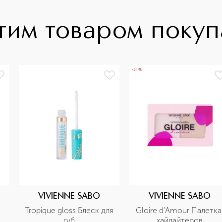
тим товаром поку
-34%
VIVIENNE SABO
VIVIENNE SABO
Tropique gloss Блеск для 
Gloire d’Amour Палетка 
губ
хайлайтеров