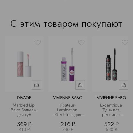
С этим товаром покупают
DIVAGE
VIVIENNE SABO
VIVIENNE SABO
Marbled Lip 
Fixateur 
Excentrique 
Balm Бальзам 
Lamination 
Тушь для 
для губ
effect Гель для 
ресниц с 
бровей с 
эффектом 
369
¤
216
¤
522
¤
эффектом 
объема и 
ламинирования
удлинения
410
¤
240
¤
580
¤