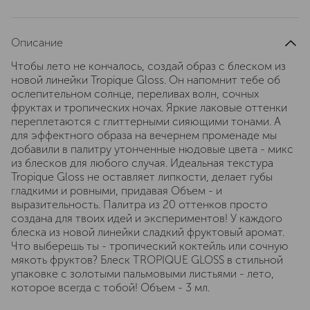
Описание
Чтобы лето не кончалось, создай образ с блеском из
новой линейки Tropique Gloss. Он напомнит тебе об
ослепительном солнце, переливах волн, сочных
фруктах и тропических ночах. Яркие лаковые оттенки
переплетаются с глиттерными сияющими тонами. А
для эффектного образа на вечернем променаде мы
добавили в палитру утонченные нюдовые цвета - микс
из блесков для любого случая. Идеальная текстура
Tropique Gloss не оставляет липкости, делает губы
гладкими и ровными, придавая Объем - и
выразительность. Палитра из 20 оттенков просто
создана для твоих идей и экспериментов! У каждого
блеска из новой линейки сладкий фруктовый аромат.
Что выберешь ты - тропический коктейль или сочную
мякоть фруктов? Блеск TROPIQUE GLOSS в стильной
упаковке с золотыми пальмовыми листьями - лето,
которое всегда с тобой! Объем - 3 мл.