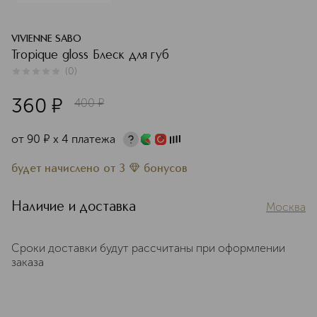
VIVIENNE SABO
Tropique gloss Блеск для губ
(
0
)
0
из
5
0
360
¤
400
¤
от
90
¤
х 4 платежа
будет начислено
от
3
бонусов
Наличие и доставка
Москва
Сроки доставки будут рассчитаны при оформлении
заказа