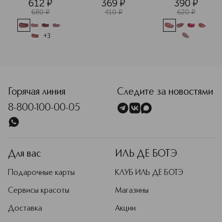
612
¤
369
¤
390
¤
212
губ
680
¤
410
¤
620
¤
+
3
<p class="MsoNormal"><span style="font-size: 12.0pt; line
Горячая линия
Следите за новостями
8-800-100-00-05
Для вас
ИЛЬ ДЕ БОТЭ
Подарочные карты
КЛУБ ИЛЬ ДЕ БОТЭ
Сервисы красоты
Магазины
Доставка
Акции