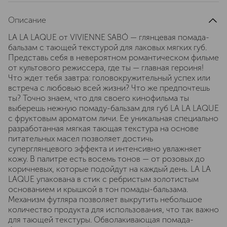
Описание
LA LA LAQUE от VIVIENNE SABÓ — глянцевая помада-
бальзам с тающей текстурой для лаковых мягких губ.
Представь себя в невероятном романтическом фильме
от культового режиссера, где ты — главная героиня!
Что ждет тебя завтра: головокружительный успех или
встреча с любовью всей жизни? Что же предпочтешь
ты? Точно знаем, что для своего кинофильма ты
выберешь нежную помаду-бальзам для губ LA LA LAQUE
с фруктовым ароматом личи. Ее уникальная специально
разработанная мягкая тающая текстура на основе
питательных масел позволяет достичь
суперглянцевого эффекта и интенсивно увлажняет
кожу. В палитре есть восемь тонов — от розовых до
коричневых, которые подойдут на каждый день. LA LA
LAQUE упакована в стик с ребристым золотистым
основанием и крышкой в тон помады-бальзама.
Механизм футляра позволяет выкрутить небольшое
количество продукта для использования, что так важно
для тающей текстуры. Обволакивающая помада-