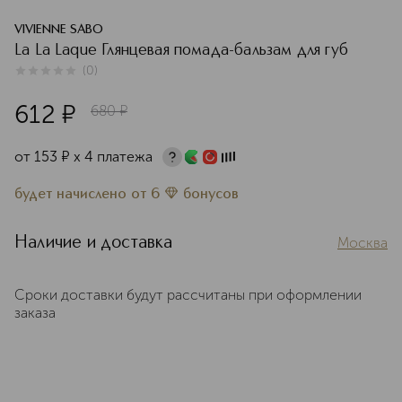
VIVIENNE SABO
La La Laque Глянцевая помада-бальзам для губ
(
0
)
0
из
5
0
612
¤
680
¤
от
153
¤
х 4 платежа
будет начислено
от
6
бонусов
Наличие и доставка
Москва
Сроки доставки будут рассчитаны при оформлении
заказа