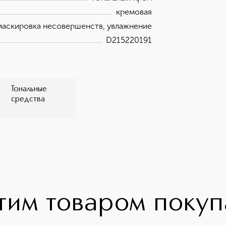
кремовая
 маскировка несовершенств, увлажнение
D215220191
Тональные
средства
тим товаром поку