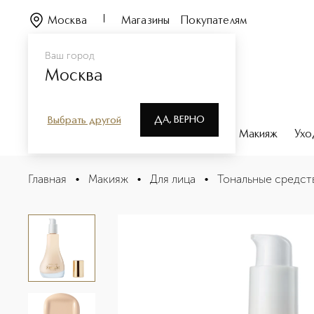
Москва
Магазины
Покупателям
Ваш город
Москва
ДА, ВЕРНО
Выбрать другой
Каталог
Бренды
Парфюмерия
Макияж
Ухо
Surrealist Увлажняющий тональный крем с шелковист
Главная
•
Макияж
•
Для лица
•
Тональные средст
Описание
Характеристики