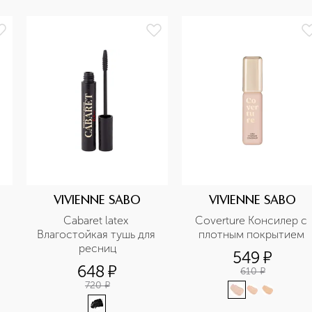
VIVIENNE SABO
VIVIENNE SABO
Cabaret latex 
Coverture Консилер с 
Влагостойкая тушь для 
плотным покрытием 
ресниц
549
¤
648
¤
610
¤
720
¤