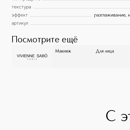
текстура
эффект
разглаживание,
артикул
Посмотрите ещё
Макияж
Для лица
С э