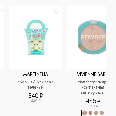
MARTINELIA
VIVIENNE SABO
Набор из 8 бомбочек 
Mattriarcat пудра 
зеленый
компактная 
матирующая
540
¤
486
¤
600
¤
540
¤