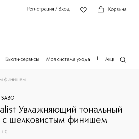
Регистрация / Вход
Корзина
Бьюти-сервисы
Моя система ухода
Акции
Театр
тым финишем
E SABO
ealist Увлажняющий тональный
 с шелковистым финишем
(
0
)