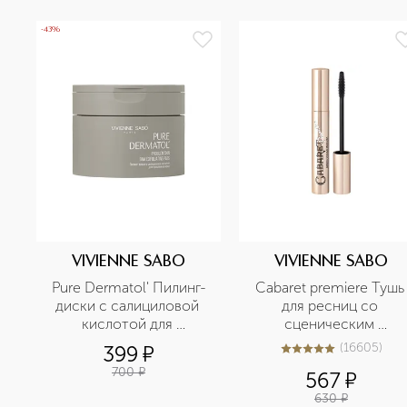
-43%
VIVIENNE SABO
VIVIENNE SABO
Pure Dermatol' Пилинг-
Cabaret premiere Тушь 
диски c салициловой 
для ресниц со 
кислотой для 
сценическим 
проблемной кожи
эффектом
(
16605
)
399
¤
5
из
5
16605
700
¤
567
¤
630
¤