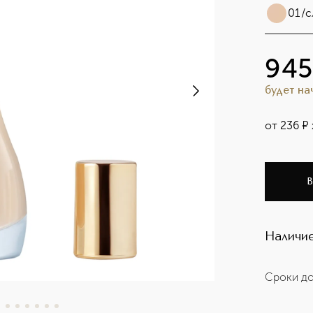
01/с
945
будет н
от
236
¤
В
Наличие
Сроки до