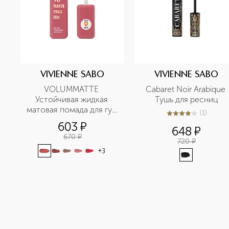
VIVIENNE SABO
VIVIENNE SABO
VOLUMMATTE 
Cabaret Noir Arabique 
Устойчивая жидкая 
Тушь для ресниц
матовая помада для губ 
(
1
)
4
из
5
1
с плампингом
603
¤
648
¤
670
¤
720
¤
+
3