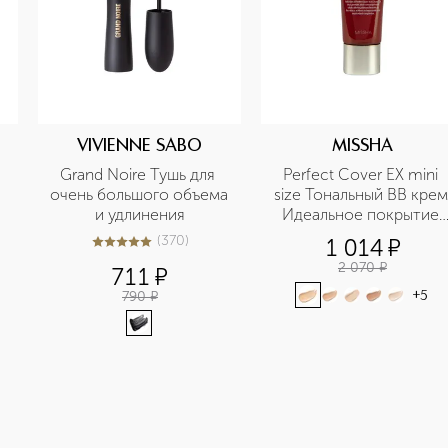
VIVIENNE SABO
MISSHA
Grand Noire Тушь для 
Perfect Cover EX mini 
очень большого объема 
size Тональный BB крем 
и удлинения
Идеальное покрытие 
SPF42/PA+++ в 
(
370
)
1 014
¤
4.9
из
5
370
дорожном формате
2 070
¤
711
¤
790
¤
+
5