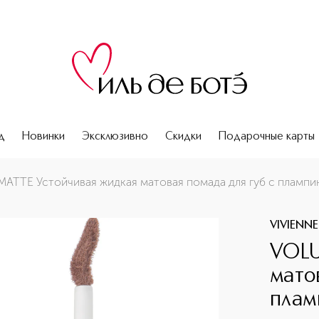
д
Новинки
Эксклюзивно
Скидки
Подарочные карты
губ с плампингом
TTE Устойчивая жидкая матовая помада для губ с плампи
VIVIENN
VOLU
мато
плам