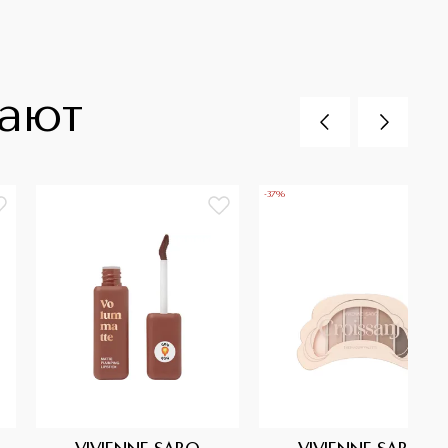
пают
-37%