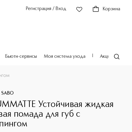
Регистрация / Вход
Корзина
Бьюти-сервисы
Моя система ухода
Акции
Театр
нгом
E SABO
MMATTE Устойчивая жидкая
вая помада для губ с
пингом