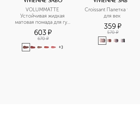
VIVIENNE SABO
VIVIENNE SABO
VOLUMMATTE 
Croissant Палетка теней
Устойчивая жидкая 
для век 
матовая помада для губ 
359
¤
с плампингом
603
¤
570
¤
670
¤
+
3
дкая матовая помада для губ с плампингом приобретайте в 
Э