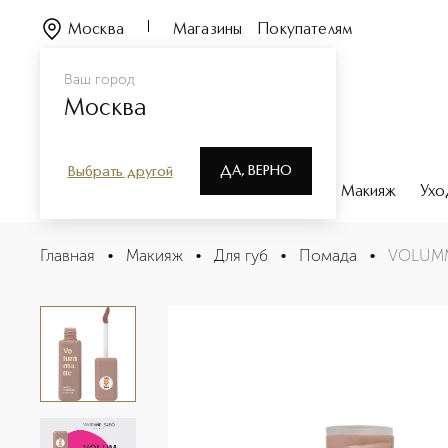
Москва
Магазины
Покупателям
Ваш город
Москва
ДА, ВЕРНО
Выбрать другой
Каталог
Бренды
Парфюмерия
Макияж
Ухо
VOLUMMATTE Устойчивая жидкая матовая помада для 
Главная
•
Макияж
•
Для губ
•
Помада
•
VOLUMMA
Описание
Характеристики