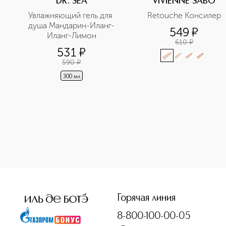
DR. SEA
VIVIENNE SABO
Увлажняющий гель для 
Retouche Консилер
душа Мандарин-Иланг-
549
¤
Иланг-Лимон
610
¤
531
¤
590
¤
300 мл
<p class="MsoNormal"><span style="font-size: 12.0pt; lin
Горячая линия
8-800-100-00-05