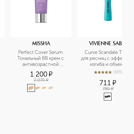
MISSHA
VIVIENNE SABO
Perfect Cover Serum 
Curve Scandale Тушь 
Тональный BB крем с 
для ресниц с эффектом 
антивозрастной 
изгиба и объема
сывороткой, SPF 50
(
165
)
1 200
¤
4.9
из
5
165
2 070
¤
711
¤
790
¤