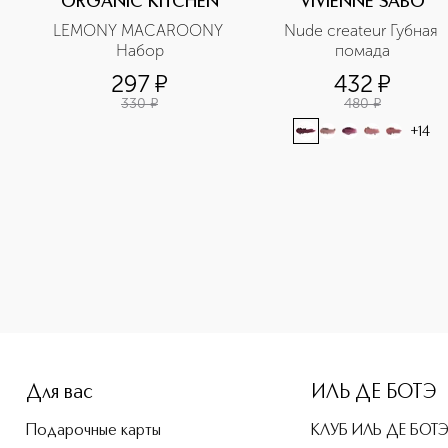
ORGANIC KITCHEN
VIVIENNE SABO
LEMONY MACAROONY 
Nude createur Губная 
Набор
помада
297
¤
432
¤
330
¤
480
¤
+
14
e-height: 107%; color: #00b0f0;">VOLUMMATTE Устойчивая жи
Для вас
ИЛЬ ДЕ БОТЭ
Подарочные карты
КЛУБ ИЛЬ ДЕ БОТ