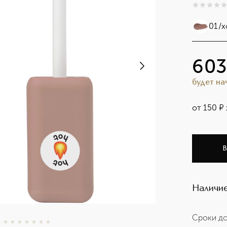
0
из
5
0
01/
603
будет н
от
150
¤
В
Наличие
Сроки до