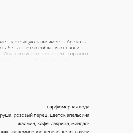
ывает настоящую зависимость! Ароматы
оты белых цветов соблазняют своей
ь. Игра противоположностей - горького
ых вместе в такой концентрации в
граничащего с восторгом. Окунитесь в
 дарит силу. Далее, аромат смягчается,
ватывают ваше сознание. Ваниль и
т элегантность и ощущение женской
зусловно.
парфюмерная вода
груша, розовый перец, цветок апельсина
жасмин, кофе, лакрица, миндаль
ниль, кашемировое дерево, кедр, пачули