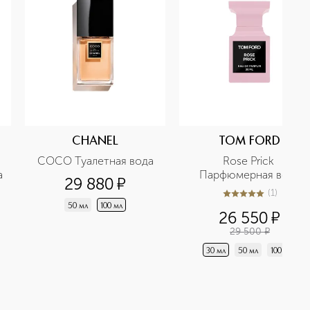
CHANEL
TOM FORD
COCO Туалетная вода
Rose Prick 
а
Парфюмерная вода
29 880
¤
(
1
)
5
из
5
1
50 мл
100 мл
26 550
¤
29 500
¤
30 мл
50 мл
100 мл