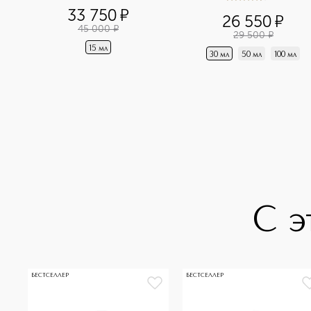
4.4
из
5
3
разглаживающий
33 750
¤
26 550
¤
45 000
¤
29 500
¤
15 мл
30 мл
50 мл
100 мл
С э
БЕСТСЕЛЛЕР
БЕСТСЕЛЛЕР