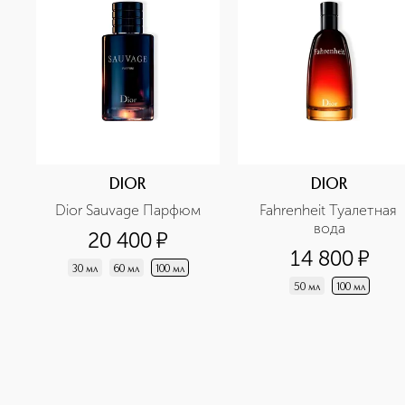
DIOR
DIOR
Dior Sauvage Парфюм
Fahrenheit Туалетная 
вода
20 400
¤
14 800
¤
30 мл
60 мл
100 мл
50 мл
100 мл