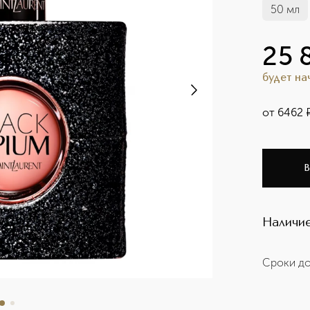
50 мл
25 
будет н
от
6462
В
Наличие
Сроки до