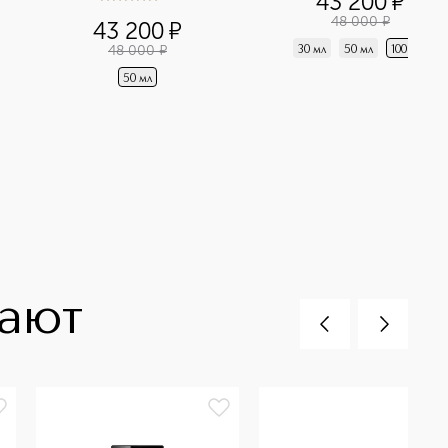
43 200
¤
5
из
5
1
48 000
¤
43 200
¤
48 000
¤
30 мл
50 мл
100 мл
50 мл
пают