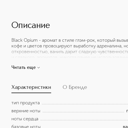
Описание
Black Opium - аромат в стиле глэм-рок, который выз
кофе и цветов провоцируют выработку адреналина, н
откровенностью, ваниль дарит сладкую чувственност
и сладкого, ароматов, никогда ранее не использованн
парфюме для женщин, дарит ощущение невесомости, 
Читать еще
аромат. Первая нота - кофе, пробуждает ваши чувства,
женственные аккорды цветов жасмина и апельсина зах
нотки кедра и пачули заполняют ваше сознание, даря
силы. Дерзкий? Возможно? Вызывает зависимость? Бе
Характеристики
О Бренде
тип продукта
верхние ноты
ноты сердца
базовые ноты
ва