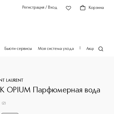
Регистрация / Вход
Корзина
Бьюти-сервисы
Моя система ухода
Акции
Театр
INT LAURENT
K OPIUM Парфюмерная вода
(
2
)