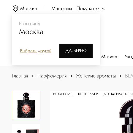
Москва
Магазины
Покупателям
Ваш город
Москва
ДА, ВЕРНО
Выбрать другой
Каталог
Бренды
Парфюмерия
Макияж
Ухо
BLACK OPIUM Парфюмерная вода
Главная
•
Парфюмерия
•
Женские ароматы
•
BL
Описание
Характеристики
ЭКСКЛЮЗИВ
БЕСТСЕЛЛЕР
ДОСТАВИМ ЗА 3 