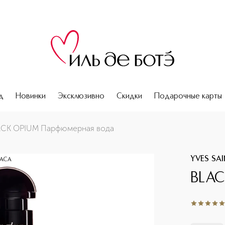
д
Новинки
Эксклюзивно
Скидки
Подарочные карты
ACK OPIUM Парфюмерная вода
YVES SA
ЧАСА
BLAC
5
из
5
2