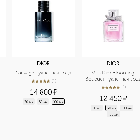
DIOR
DIOR
Sauvage Туалетная вода
Miss Dior Blooming 
Bouquet Туалетная вод
(
1
)
5
из
5
1
(
1
)
5
из
5
1
14 800
¤
12 450
¤
30 мл
60 мл
100 мл
30 мл
50 мл
100 мл
150 мл