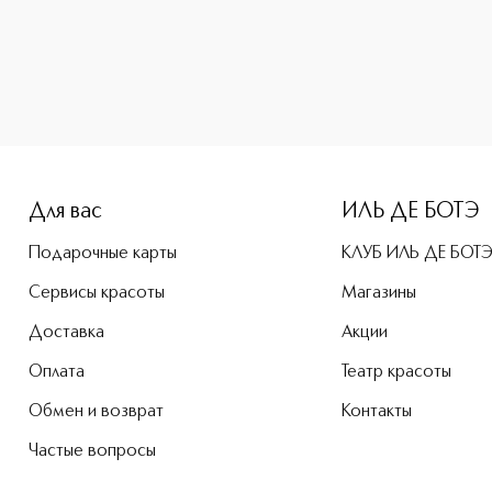
e-height: 107%; color: #00b0f0;">LA NUIT DE L`HOMME LE P
Для вас
ИЛЬ ДЕ БОТЭ
Подарочные карты
КЛУБ ИЛЬ ДЕ БОТ
Сервисы красоты
Магазины
Доставка
Акции
Оплата
Театр красоты
Обмен и возврат
Контакты
Частые вопросы