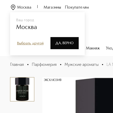
Москва
Магазины
Покупателям
Ваш город
Москва
ДА, ВЕРНО
Выбрать другой
Каталог
Бренды
Парфюмерия
Макияж
Ухо
LA NUIT DE L`HOMME LE PARFUM Парфюмерная вода
Главная
•
Парфюмерия
•
Мужские ароматы
•
LA
Описание
Характеристики
ЭКСКЛЮЗИВ