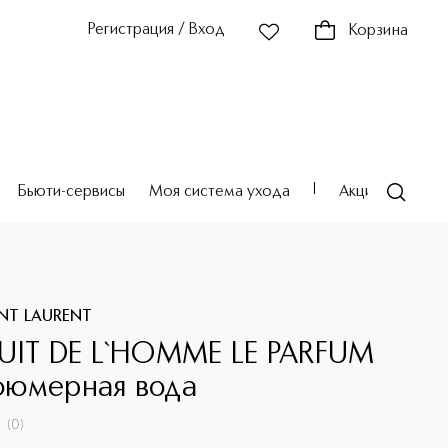
Регистрация / Вход
Корзина
Бьюти-сервисы
Моя система ухода
Акции
Театр
INT LAURENT
UIT DE L`HOMME LE PARFUM
юмерная вода
(
0
)