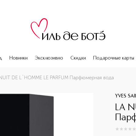
д
Новинки
Эксклюзивно
Скидки
Подарочные карты
 NUIT DE L`HOMME LE PARFUM Парфюмерная вода
YVES SA
LA N
Парф
0
из
5
0