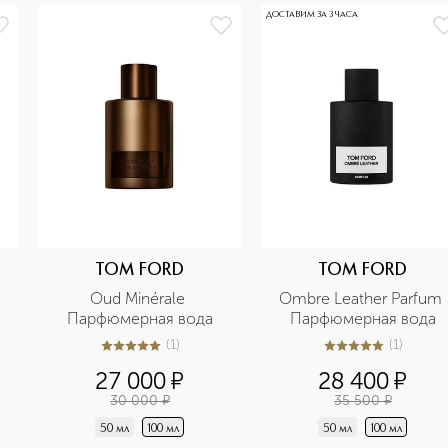
ДОСТАВИМ ЗА 3 ЧАСА
TOM FORD
TOM FORD
Oud Minérale 
Ombre Leather Parfum 
Парфюмерная вода
Парфюмерная вода
(
1
)
(
1
)
5
из
5
1
5
из
5
1
27 000
¤
28 400
¤
30 000
¤
35 500
¤
50 мл
100 мл
50 мл
100 мл