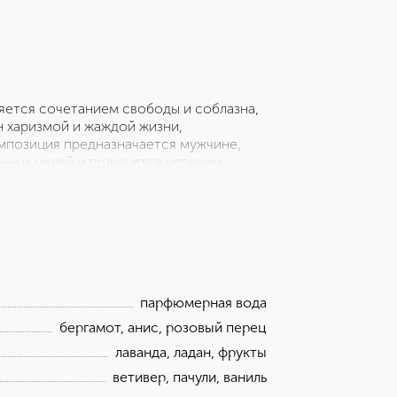
яется сочетанием свободы и соблазна,
 харизмой и жаждой жизни,
позиция предназначается мужчине,
нных целей и пользуется успехом.
ркий штрих в повседневном и деловом
к группе восточно-древесных ароматов.
парфюмерная вода
бергамот, анис, розовый перец
лаванда, ладан, фрукты
ветивер, пачули, ваниль