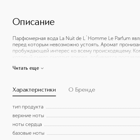
Описание
Парфюмерная вода La Nuit de L`Homme Le Parfum явл
перед которым невозможно устоять. Аромат пронизан
пробуждающей интерес ко всему происходящему. Ком
который смело смотрит вперед, добивается поставле
Парфюмерная вода La Nuit de L`Homme Le Parfum – я
Читать еще
образе в любое время суток. Композиция относится 
Характеристики
О Бренде
тип продукта
верхние ноты
ноты сердца
базовые ноты