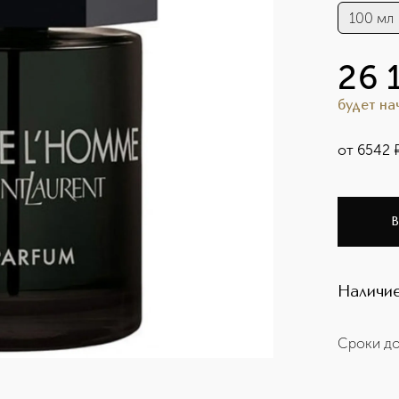
100 мл
26 
будет н
от
6542
В
Наличие
Сроки до