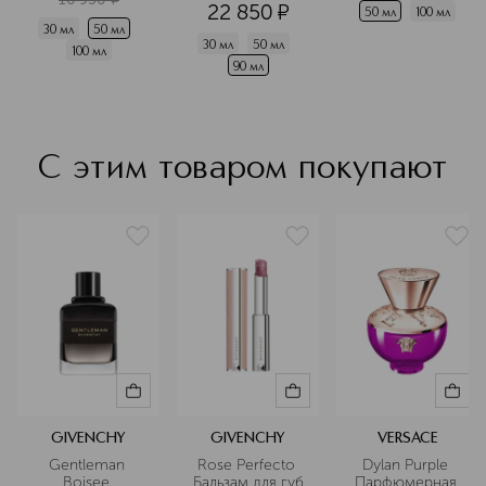
22 850
¤
50 мл
100 мл
30 мл
50 мл
30 мл
50 мл
100 мл
90 мл
С этим товаром покупают
GIVENCHY
GIVENCHY
VERSACE
Gentleman 
Rose Perfecto 
Dylan Purple 
Boisee 
Бальзам для губ
Парфюмерная 