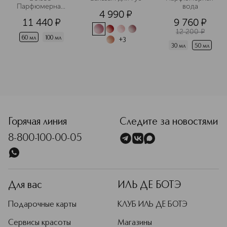
Парфюмерная 
вода
4 990
¤
вода
11 440
¤
9 760
¤
12 200
¤
60 мл
100 мл
+
3
30 мл
50 мл
<p class="MsoNormal"><span style="font-size: 12.0pt; line
Горячая линия
Следите за новостями
8-800-100-00-05
Для вас
ИЛЬ ДЕ БОТЭ
Подарочные карты
КЛУБ ИЛЬ ДЕ БОТЭ
Сервисы красоты
Магазины