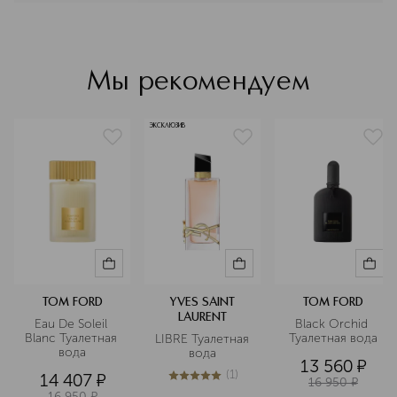
мир нашего времени.
Подробнее
Мы рекомендуем
ЭКСКЛЮЗИВ
TOM FORD
YVES SAINT
TOM FORD
LAURENT
Eau De Soleil 
Black Orchid 
Blanc Туалетная 
Туалетная вода
LIBRE Туалетная 
вода
вода
13 560
¤
(
1
)
14 407
¤
16 950
¤
5
из
5
1
16 950
¤