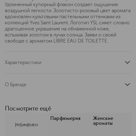
Удлиненный кутюрный флакон создает ощущение
воздушной легкости. Золотисто-розовый цвет аромата
вдохновлен культовыми пастельными оттенками из
коллекций Yves Saint Laurent. Логотип YSL сияет словно
драгоценное украшение на обнаженной коже,
вспыхивая золотом в лучах солнца. Заяви о своей
свободе с ароматом LIBRE EAU DE TOILETTE.
Характеристики
тип продукта
туалетная вода
верхние ноты
яблоко, бергамот
О Бренде
ноты сердца
лаванда, чай, цветок апельсина
Продолжая дело Ив Сен-Лорана,
базовые ноты
ваниль, мускус
который на протяжении 40 лет
группа ароматов
цветочные
облекал в материальную форму дух
Посмотрите ещё
современной эпохи, YSL Beauty
страна производства
Франция
следует его примеру, выражая
Парфюмерия
Женские
артикул
LC531900
ароматы
безмерное восхищение женщинами
и вдохновляя их творить и создавать