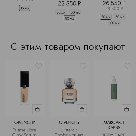
26 550
¤
22 850
¤
разглаживающий
29 500
¤
15 мл
30 мл
50 мл
30 мл
50 мл
90 мл
100 мл
С этим товаром покупают
GIVENCHY
GIVENCHY
MARGARET
DABBS
Prisme Libre 
L'Interdit 
Glow Serum 
Парфюмерная 
BODY CARE 