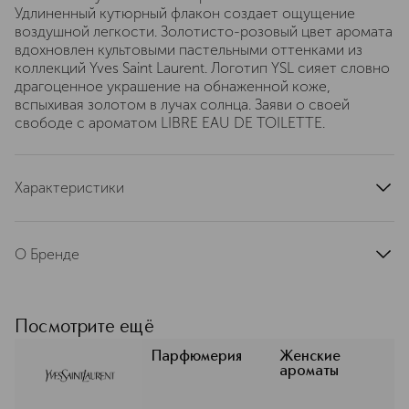
Удлиненный кутюрный флакон создает ощущение
воздушной легкости. Золотисто-розовый цвет аромата
вдохновлен культовыми пастельными оттенками из
коллекций Yves Saint Laurent. Логотип YSL сияет словно
драгоценное украшение на обнаженной коже,
вспыхивая золотом в лучах солнца. Заяви о своей
свободе с ароматом LIBRE EAU DE TOILETTE.
Характеристики
тип продукта
туалетная вода
верхние ноты
бергамот, яблоко
О Бренде
ноты сердца
лаванда, чай, цветок апельсина
Продолжая дело Ив Сен-Лорана,
базовые ноты
ваниль, мускус
который на протяжении 40 лет
группа ароматов
цветочные
облекал в материальную форму дух
Посмотрите ещё
современной эпохи, YSL Beauty
страна производства
Франция
следует его примеру, выражая
Парфюмерия
Женские
артикул
LC547600
ароматы
безмерное восхищение женщинами
и вдохновляя их творить и создавать