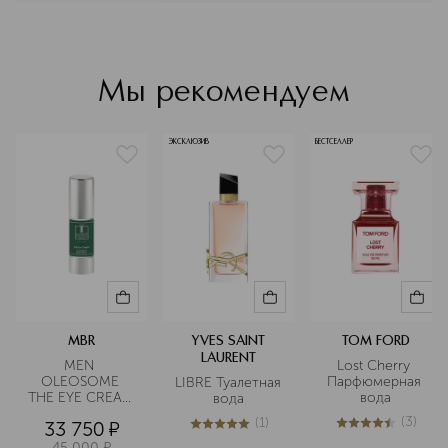
мир нашего времени.
Подробнее
Мы рекомендуем
ЭКСКЛЮЗИВ
БЕСТСЕЛЛЕР
MBR
YVES SAINT
TOM FORD
LAURENT
MEN 
Lost Cherry 
OLEOSOME 
Парфюмерная 
LIBRE Туалетная 
THE EYE CREAM 
вода
вода
Крем для 
(
3
)
(
1
)
33 750
¤
области вокруг 
4.4
из
5
3
5
из
5
1
глаз 
45 000
¤