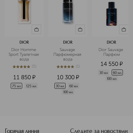
DIOR
DIOR
DIOR
Dior Homme 
Sauvage 
Dior Sauvage 
Sport Туалетная 
Парфюмерная 
Парфюм
вода
вода
14 550
¤
(
5
)
(
1
)
5
из
5
5
5
из
5
1
30 мл
60 мл
11 850
¤
10 300
¤
100 мл
75 мл
125 мл
30 мл
60 мл
100 мл
<p class="MsoNormal"><span style="font-size: 12.0pt; line
Горячая линия
Следите за новостями