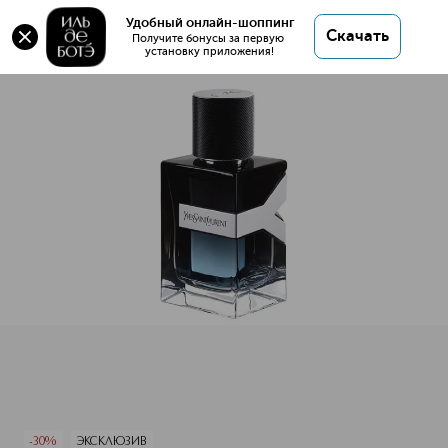
Оригинал 💯 Y Парфюмерная вода купить в
Удобный онлайн-шоппинг
Скачать
интернет магазине ИЛЬ ДЕ БОТЭ с доставкой.
Получите бонусы за первую 
установку приложения!
Y Парфюмерная вода
Описание
Характеристики
-30%
ЭКСКЛЮЗИВ