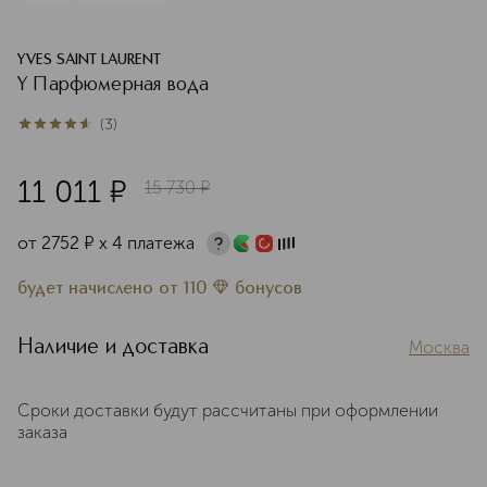
YVES SAINT LAURENT
Y Парфюмерная вода
(
3
)
4.7
из
5
3
11 011
¤
15 730
¤
от
2752
¤
х 4 платежа
будет начислено
от
110
бонусов
Наличие и доставка
Москва
Сроки доставки будут рассчитаны при оформлении
заказа