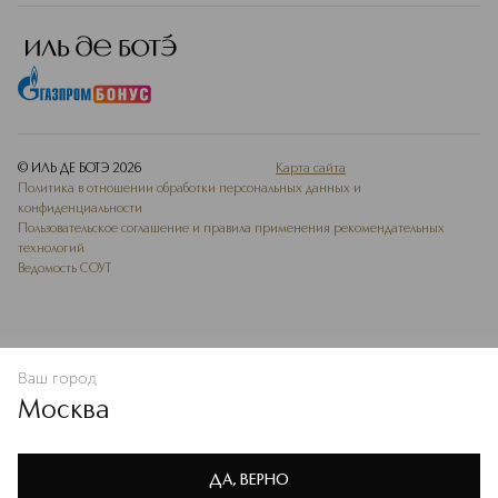
© ИЛЬ ДЕ БОТЭ
2026
Карта сайта
Политика в отношении обработки персональных данных и
конфиденциальности
Пользовательское соглашение и правила применения рекомендательных
технологий
Ведомость СОУТ
Ваш город
В КОРЗИНУ
КУПИТЬ СЕЙЧАС
Москва
Мы используем cookie-файлы и сервисы веб-аналитики. Они
необходимы для улучшения работы сайта. Подробнее –
OK
в
Политике конфиденциальности
ДА, ВЕРНО