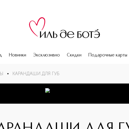
д
Новинки
Эксклюзивно
Скидки
Подарочные карты
БЫ
•
КАРАНДАШИ ДЛЯ ГУБ
 губ