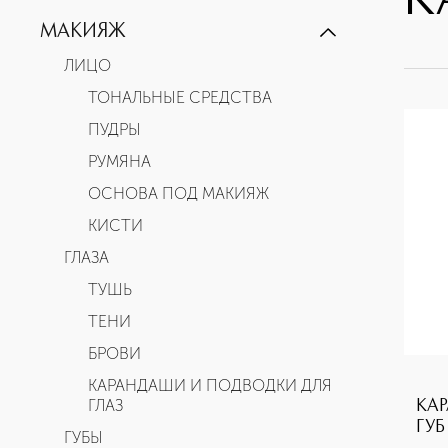
К
ЖЕНСКАЯ ПАРФЮМЕРИЯ
МАКИЯЖ
L'INTERDIT
ЛИЦО
IRRESISTIBLE
ТОНАЛЬНЫЕ СРЕДСТВА
ANGE OU DEMON
ПУДРЫ
МУЖСКАЯ ПАРФЮМЕРИЯ
РУМЯНА
GENTLEMAN GIVENCHY
ОСНОВА ПОД МАКИЯЖ
GIVENCHY POUR HOMME
КИСТИ
ГЛАЗА
ТУШЬ
ТЕНИ
БРОВИ
КАРАНДАШИ И ПОДВОДКИ ДЛЯ
ГЛАЗ
КА
ГУБ
ГУБЫ