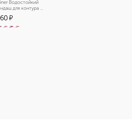
Liner Водостойкий 
ндаш для контура 
с точилкой
460
¤