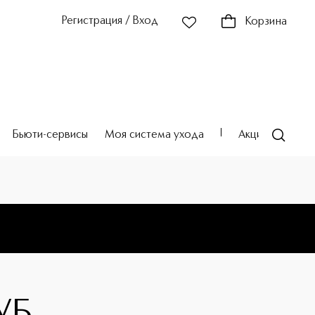
Регистрация / Вход
Корзина
Бьюти-сервисы
Моя система ухода
Акции
Театр