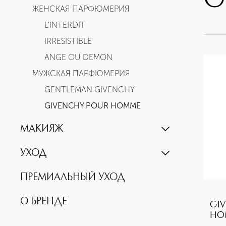
G
ЖЕНСКАЯ ПАРФЮМЕРИЯ
L'INTERDIT
IRRESISTIBLE
ANGE OU DEMON
МУЖСКАЯ ПАРФЮМЕРИЯ
GENTLEMAN GIVENCHY
GIVENCHY POUR HOMME
МАКИЯЖ
ЛИЦО
УХОД
ТОНАЛЬНЫЕ СРЕДСТВА
УВЛАЖНЕНИЕ И ОЧИЩЕНИЕ
ПРЕМИАЛЬНЫЙ УХОД
ПУДРЫ
ДЛЯ МОЛОДОЙ КОЖИ
РУМЯНА
О БРЕНДЕ
АНТИВОЗРАСТНОЙ УХОД
GI
ОСНОВА ПОД МАКИЯЖ
HO
ДЛЯ ТЕЛА