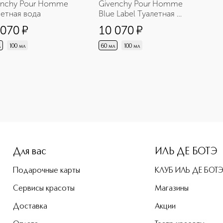
enchy Pour Homme 
Givenchy Pour Homme 
летная вода
Blue Label Туалетная 
вода
 070
¤
10 070
¤
л
100 мл
60 мл
100 мл
Для вас
ИЛЬ ДЕ БОТЭ
Подарочные карты
КЛУБ ИЛЬ ДЕ БОТ
Сервисы красоты
Магазины
Доставка
Акции