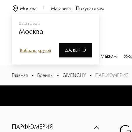
Москва
Магазины
Покупателям
Ваш город
Москва
ДА, ВЕРНО
Выбрать другой
Каталог
Бренды
Парфюмерия
Макияж
Ухо
Главная
•
Бренды
•
GIVENCHY
•
ПАРФЮМЕРИЯ
GIVENCHY POUR HOMME
ПАРФЮМЕРИЯ