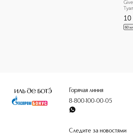
КИСТИ
Giv
МУЖСКОЙ УХОД
Туа
ГЛАЗА
10
ТУШЬ
60 м
ТЕНИ
БРОВИ
КАРАНДАШИ И ПОДВОДКИ ДЛЯ
ГЛАЗ
ГУБЫ
БЛЕСКИ ДЛЯ ГУБ
ГУБНЫЕ ПОМАДЫ
Горячая линия
КАРАНДАШИ ДЛЯ ГУБ
8-800-100-00-05
Следите за новостями