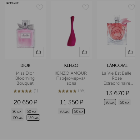
БЕСТСЕЛЛЕР
DIOR
KENZO
LANCOME
Miss Dior 
KENZO AMOUR 
La Vie Est Belle 
Blooming 
Парфюмерная 
Rose 
Bouquet 
вода
Extraordinaire 
Туалетная вода
Парфюмерная 
(
1
)
(
65
)
13 670
¤
вода
5
из
5
1
4.9
из
5
65
20 650
¤
11 350
¤
30 мл
50 мл
30 мл
50 мл
30 мл
50 мл
100 мл
150 мл