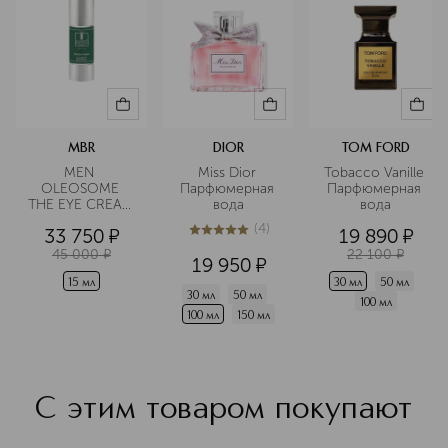
MBR
DIOR
TOM FORD
MEN 
Miss Dior 
Tobacco Vanille 
OLEOSOME 
Парфюмерная 
Парфюмерная 
THE EYE CREAM 
вода
вода
Крем для 
(
4
)
33 750
¤
19 890
¤
области вокруг 
5
из
5
4
глаз 
45 000
¤
22 100
¤
19 950
¤
разглаживающий
15 мл
30 мл
50 мл
30 мл
50 мл
100 мл
100 мл
150 мл
С этим товаром покупают