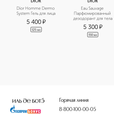
DIOR
DIOR
Dior Homme Dermo 
Eau Sauvage 
System Гель для лица
Парфюмированный 
дезодорант для тела
5 400
¤
5 300
¤
125 мл
150 мл
<p class="MsoNormal"><span style="font-size: 12.0pt; line
Горячая линия
8-800-100-00-05