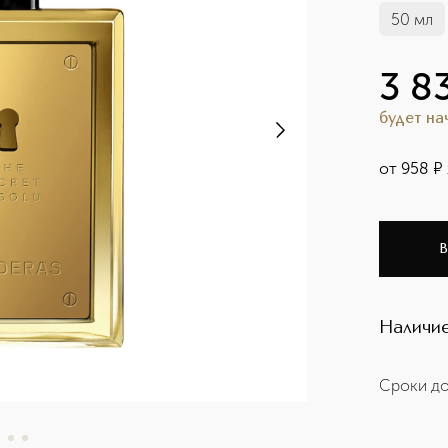
50 мл
3 8
будет н
от
958
¤
В
Наличие
Сроки до