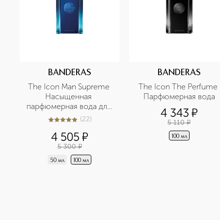
BANDERAS
BANDERAS
The Icon Man Supreme 
The Icon The Perfume 
Насыщенная 
Парфюмерная вода
парфюмерная вода для 
4 343
¤
мужчин
(
22
)
5 110
¤
4.9
из
5
22
4 505
¤
100 мл
5 300
¤
50 мл
100 мл