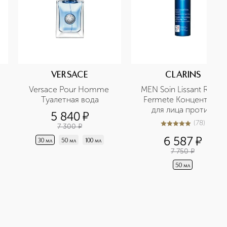
VERSACE
CLARINS
Versace Pour Homme 
MEN Soin Lissant Rides 
Туалетная вода
Fermete Концентрат 
для лица против 
5 840
¤
морщин
(
78
)
7 300
¤
5
из
5
78
6 587
¤
30 мл
50 мл
100 мл
7 750
¤
50 мл