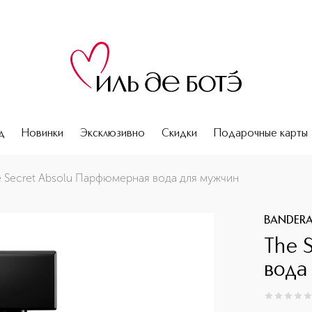
д
Новинки
Эксклюзивно
Скидки
Подарочные карты
 Secret Absolu Парфюмерная вода для мужчин
BANDER
The 
вода
0
из
5
0