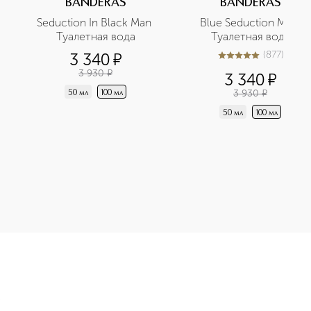
BANDERAS
BANDERAS
Seduction In Black Man 
Blue Seduction Man 
Туалетная вода
Туалетная вода
(
877
)
3 340
¤
5
из
5
877
3 930
¤
3 340
¤
3 930
¤
50 мл
100 мл
50 мл
100 мл
рная вода для мужчин приобретайте в нашем интернет-магази
Э