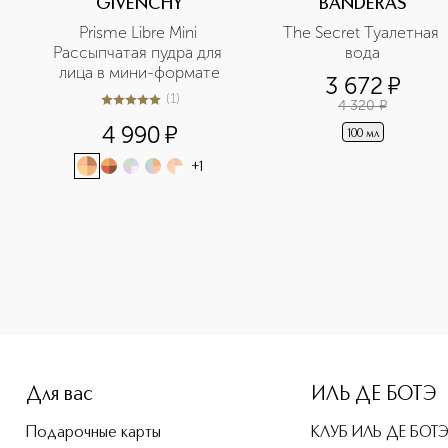
GIVENCHY
BANDERAS
Prisme Libre Mini 
The Secret Туалетная 
Рассыпчатая пудра для 
вода
лица в мини-формате
3 672
¤
(
1
)
4 320
¤
5
из
5
1
4 990
¤
100 мл
+
1
-height: 107%; color: #00b0f0;">The Secret Absolu Парфюме
Для вас
ИЛЬ ДЕ БОТЭ
Подарочные карты
КЛУБ ИЛЬ ДЕ БОТ