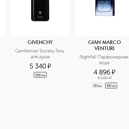
GIVENCHY
GIAN MARCO
VENTURI
Gentleman Society Гель 
для душа
Nightfall Парфюмерная 
вода
5 340
¤
4 896
¤
200 мл
8 160
¤
30 мл
100 мл