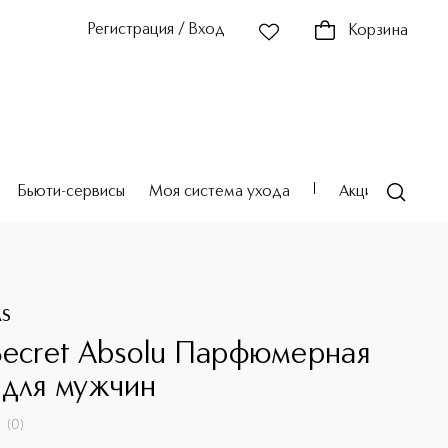
Регистрация / Вход
Корзина
Бьюти-сервисы
Моя система ухода
Акции
Театр
AS
Secret Absolu Парфюмерная
 для мужчин
(
0
)