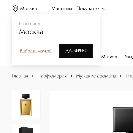
Москва
Магазины
Покупателям
Ваш город
Москва
ДА, ВЕРНО
Выбрать другой
Каталог
Бренды
Парфюмерия
Макияж
Ухо
The Secret Absolu Парфюмерная вода для мужчин
Главная
•
Парфюмерия
•
Мужские ароматы
•
The
Описание
Характеристики