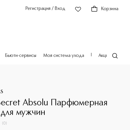
Регистрация / Вход
Корзина
Бьюти-сервисы
Моя система ухода
Акции
Театр
AS
Secret Absolu Парфюмерная
 для мужчин
(
0
)