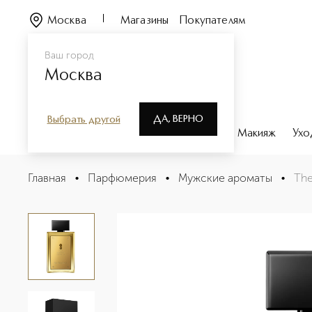
Москва
Магазины
Покупателям
Ваш город
Москва
ДА, ВЕРНО
Выбрать другой
Каталог
Бренды
Парфюмерия
Макияж
Ухо
The Secret Absolu Парфюмерная вода для мужчин
Главная
•
Парфюмерия
•
Мужские ароматы
•
The
Описание
Характеристики