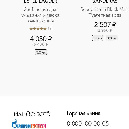
ESTEE LAUDER
BANDERAS
2 в 1: пенка для 
Seduction In Black Man 
умывания и маска 
Туалетная вода
очищающая
2 507
¤
(
2
)
2 950
¤
5
из
5
2
4 050
¤
50 мл
100 мл
5 400
¤
150 мл
<p class="MsoNormal"><span style="font-size: 12.0pt; line
Горячая линия
8-800-100-00-05