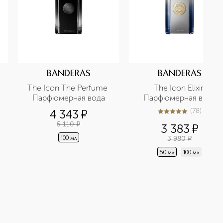
BANDERAS
BANDERAS
The Icon The Perfume 
The Icon Elixir 
Парфюмерная вода
Парфюмерная вода
(
78
)
4 343
¤
5
из
5
78
5 110
¤
3 383
¤
3 980
¤
100 мл
50 мл
100 мл