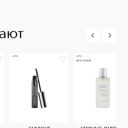
пают
-40%
-40%
ЭКСКЛЮЗИВ