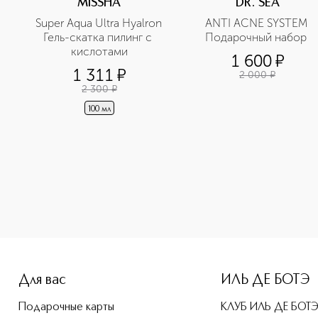
MISSHA
DR. SEA
Super Aqua Ultra Hyalron 
ANTI ACNE SYSTEM 
Гель-скатка пилинг с 
Подарочный набор 
кислотами
1 600
¤
1 311
¤
2 000
¤
2 300
¤
100 мл
-height: 107%; color: #00b0f0;">The Secret Absolu Парфюме
Для вас
ИЛЬ ДЕ БОТЭ
Подарочные карты
КЛУБ ИЛЬ ДЕ БОТ