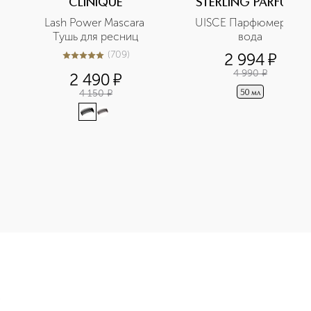
CLINIQUE
STERLING PARFUMS
Lash Power Mascara 
UISCE Парфюмерная 
Тушь для ресниц
вода
(
709
)
2 994
¤
4.9
из
5
709
4 990
¤
2 490
¤
4 150
¤
50 мл
рная вода для мужчин приобретайте в нашем интернет-магази
Э