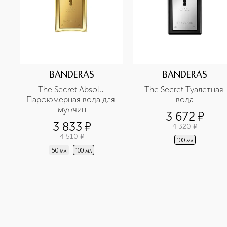
BANDERAS
BANDERAS
The Secret Absolu 
The Secret Туалетная 
Парфюмерная вода для 
вода
мужчин
3 672
¤
3 833
¤
4 320
¤
4 510
¤
100 мл
50 мл
100 мл