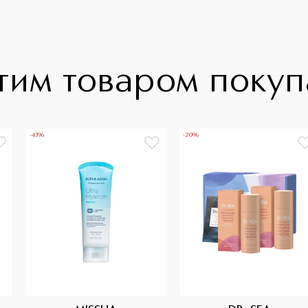
тим товаром поку
-43%
-20%