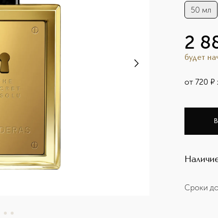
50 мл
2 8
будет н
от
720
¤
В
Наличие
Сроки до