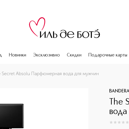
д
Новинки
Эксклюзивно
Скидки
Подарочные карты
 Secret Absolu Парфюмерная вода для мужчин
BANDER
The 
вода
0
из
5
0