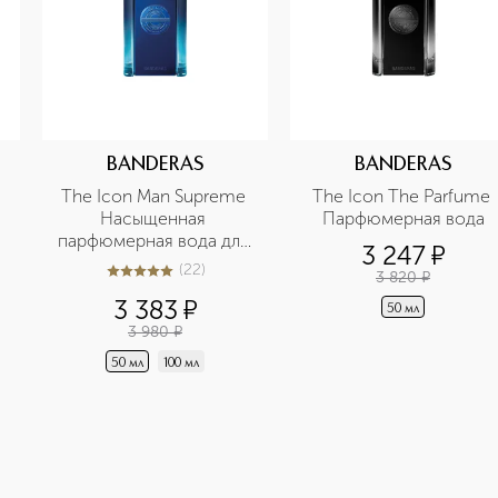
BANDERAS
BANDERAS
The Icon Man Supreme 
The Icon The Parfume 
Насыщенная 
Парфюмерная вода
парфюмерная вода для 
3 247
¤
мужчин
(
22
)
3 820
¤
4.9
из
5
22
3 383
¤
50 мл
3 980
¤
50 мл
100 мл