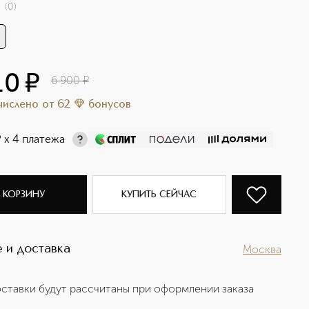
(
0
)
10
¤
6 900
¤
ачислено
от
62
бонусов
¤
х 4 платежа
 КОРЗИНУ
КУПИТЬ СЕЙЧАС
 и доставка
Москва
ставки будут рассчитаны при оформлении заказа