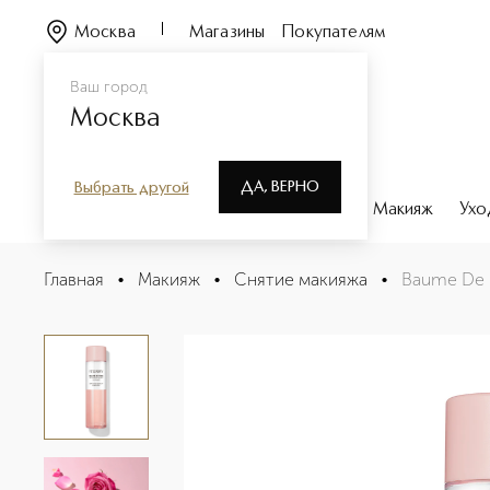
Москва
Магазины
Покупателям
Ваш город
Москва
ДА, ВЕРНО
Выбрать другой
Каталог
Бренды
Парфюмерия
Макияж
Ухо
Baume De Rose Bi-Phase Make-Up Remover Средство д
Главная
•
Макияж
•
Снятие макияжа
•
Baume De 
Описание
Характеристики