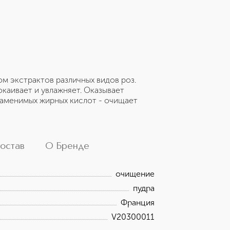
м экстрактов различных видов роз.
окаивает и увлажняет. Оказывает
заменимых жирных кислот - очищает
остав
О Бренде
очищение
пудра
Франция
V20300011