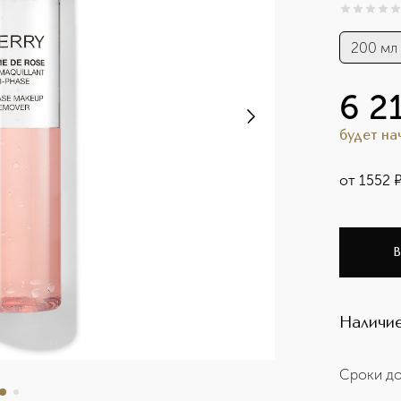
0
из
5
0
200 мл
6 2
будет н
от
1552
В
Наличие
Сроки до