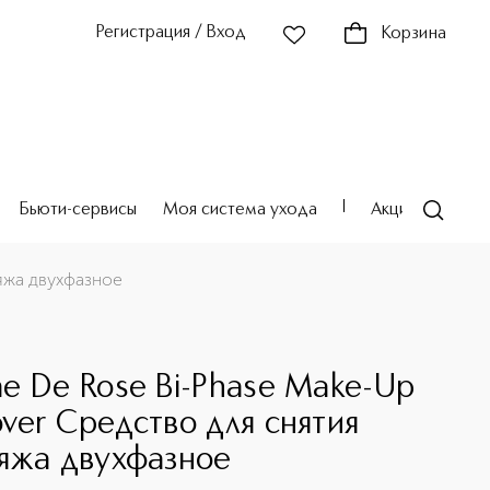
Регистрация / Вход
Корзина
Бьюти-сервисы
Моя система ухода
Акции
Театр
яжа двухфазное
e De Rose Bi-Phase Make-Up
ver Средство для снятия
яжа двухфазное