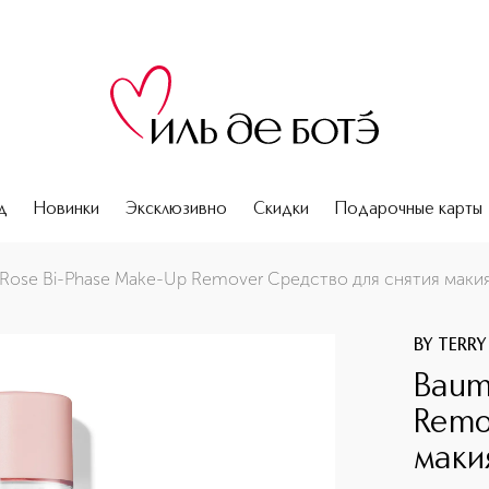
д
Новинки
Эксклюзивно
Скидки
Подарочные карты
ля снятия макияжа двухфазное
Rose Bi-Phase Make-Up Remover Средство для снятия маки
BY TERRY
Baum
Remo
маки