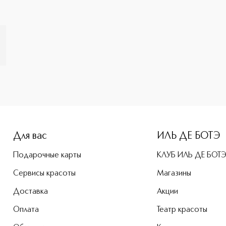
e-height: 107%; color: #00b0f0;">Baume De Rose Bi-Phase M
Для вас
ИЛЬ ДЕ БОТЭ
Подарочные карты
КЛУБ ИЛЬ ДЕ БОТ
Сервисы красоты
Магазины
Доставка
Акции
Оплата
Театр красоты