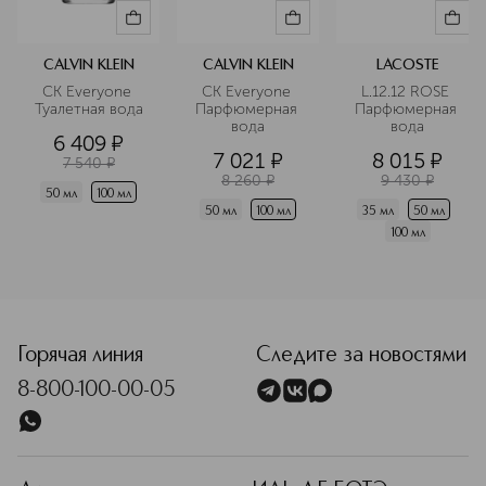
CALVIN KLEIN
CALVIN KLEIN
LACOSTE
CK Everyone 
CK Everyone 
L.12.12 ROSE 
Туалетная вода
Парфюмерная 
Парфюмерная 
вода
вода
6 409
¤
7 021
¤
8 015
¤
7 540
¤
8 260
¤
9 430
¤
50 мл
100 мл
50 мл
100 мл
35 мл
50 мл
100 мл
<p class="MsoNormal"><span style="font-size: 12.0pt; line
Горячая линия
Следите за новостями
8-800-100-00-05