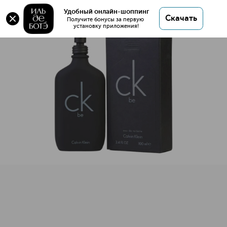
Оригинал 💯 CK Be Туалетная вода купить в
Удобный онлайн-шоппинг
Скачать
интернет магазине ИЛЬ ДЕ БОТЭ с доставкой.
Получите бонусы за первую 
установку приложения!
CK Be Туалетная вода
Описание
Характеристики