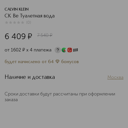
CALVIN KLEIN
CK Be Туалетная вода
(
0
)
0
из
5
0
6 409
¤
7 540
¤
от
1602
¤
х 4 платежа
будет начислено
от
64
бонусов
Наличие и доставка
Москва
Сроки доставки будут рассчитаны при оформлении
заказа