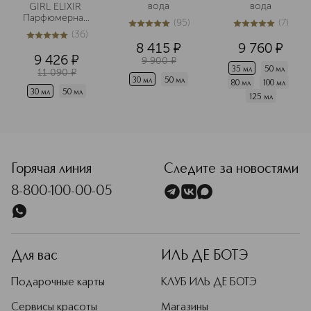
вода
вода
GIRL ELIXIR 
Парфюмерная 
(
95
)
(
7
)
вода
5
из
5
95
5
из
5
7
(
36
)
5
из
5
36
8 415
¤
9 760
¤
9 426
¤
9 900
¤
35 мл
50 мл
11 090
¤
30 мл
50 мл
80 мл
100 мл
30 мл
50 мл
125 мл
<p class="MsoNormal"><span style="font-size: 12.0pt; lin
Горячая линия
Следите за новостями
8-800-100-00-05
Для вас
ИЛЬ ДЕ БОТЭ
Подарочные карты
КЛУБ ИЛЬ ДЕ БОТЭ
Сервисы красоты
Магазины