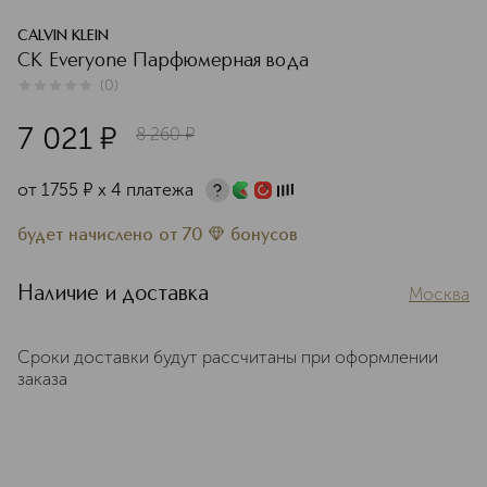
CALVIN KLEIN
CK Everyone Парфюмерная вода
(
0
)
0
из
5
0
7 021
¤
8 260
¤
от
1755
¤
х 4 платежа
будет начислено
от
70
бонусов
Наличие и доставка
Москва
Сроки доставки будут рассчитаны при оформлении
заказа