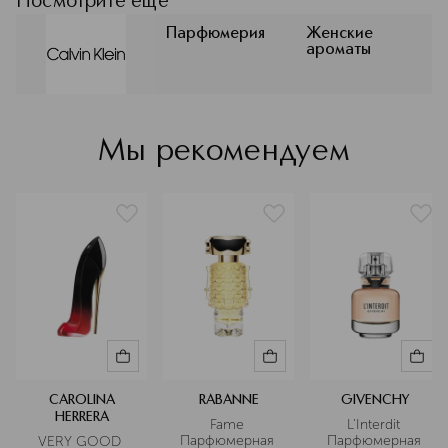
Посмотрите ещё
косметика и другие товары давно
стали символом минимализма,
Парфюмерия
Женские
ароматы
свободы и современного шика. В
интернет-магазине ИЛЬ ДЕ БОТЭ вы
сможете выбрать нужное из раздела
оригинальной продукции Calvin Klein.
Подробнее
Мы рекомендуем
CAROLINA
RABANNE
GIVENCHY
HERRERA
Fame 
L'Interdit 
Парфюмерная 
Парфюмерная 
VERY GOOD 