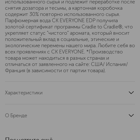
использованного сырья и подлежит переработке после
снятия дозатора и тесьмы, а картонная коробочка
содержит 30% повторно использованного сырья.
Парфюмерная вода CK EVERYONE EDP получила
золотой сертификат программы Cradle to Cradle®, что
укрепляет статус "чистого" аромата, который вносит
положительный вклад в социальные, этические и
экологические перемены нашего мира. Любите себя во
всех проявлениях с CK EVERYONE. *Производство
товара может находиться в разных странах и
отличаться от заявленного на сайте: США/ Испания/
Франция (в зависимости от партии товара).
Характеристики
страна производства
Испания
артикул
19000027400
О Бренде
Calvin Klein (Кельвин Кляйн) — это
бренд, который не нуждается в
представлении. Его парфюм,