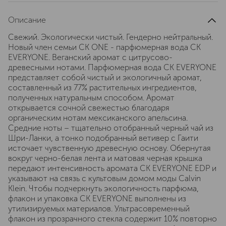
Описание
Свежий. Экологически чистый. Гендерно нейтральный.
Новый член семьи CK ONE - парфюмерная вода CK
EVERYONE. Веганский аромат с цитрусово-
древесными нотами. Парфюмерная вода CK EVERYONE
представляет собой чистый и экологичный аромат,
составленный из 77% растительных ингредиентов,
полученных натуральным способом. Аромат
открывается сочной свежестью благодаря
органическим нотам мексиканского апельсина.
Средние ноты – тщательно отобранный черный чай из
Шри-Ланки, а тонко подобранный ветивер с Гаити
источает чувственную древесную основу. Обернутая
вокруг черно-белая лента и матовая черная крышка
передают интенсивность аромата CK EVERYONE EDP и
указывают на связь с культовым домом моды Calvin
Klein. Чтобы подчеркнуть экологичность парфюма,
флакон и упаковка CK EVERYONE выполнены из
утилизируемых материалов. Ультрасовременный
флакон из прозрачного стекла содержит 10% повторно