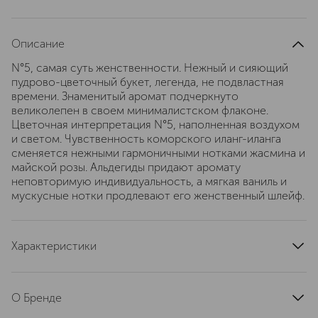
Описание
N°5, самая суть женственности. Нежный и сияющий
пудрово-цветочный букет, легенда, не подвластная
времени. Знаменитый аромат подчеркнуто
великолепен в своем минималистском флаконе.
Цветочная интерпретация N°5, наполненная воздухом
и светом. Чувственность коморского иланг-иланга
сменяется нежными гармоничными нотками жасмина и
майской розы. Альдегиды придают аромату
неповторимую индивидуальность, а мягкая ваниль и
мускусные нотки продлевают его женственный шлейф.
Характеристики
страна производства
Франция
артикул
0105340
О Бренде