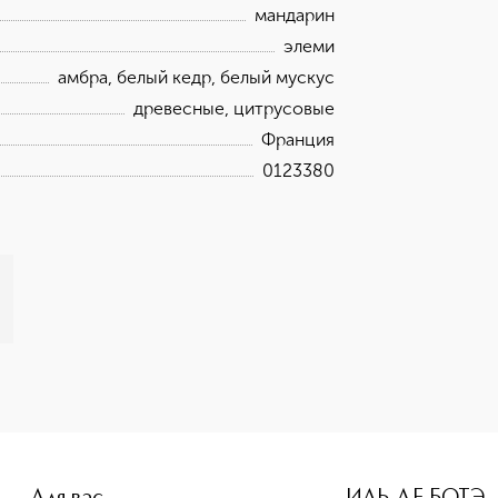
мандарин
элеми
амбра, белый кедр, белый мускус
древесные, цитрусовые
Франция
0123380
ne-height: 107%; color: #00b0f0;">ALLURE HOMME SPORT COL