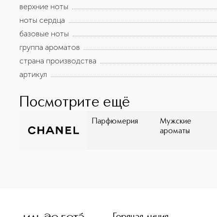
верхние ноты
ноты сердца
базовые ноты
группа ароматов
страна производства
артикул
Посмотрите ещё
Парфюмерия
Мужские
ароматы
<p class="MsoNormal"><span style="font-size: 12.0pt; li