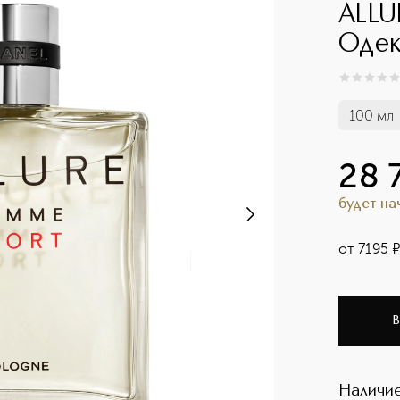
ALL
Одек
0
из
5
0
100 мл
28 
будет н
от
7195
В
Наличие