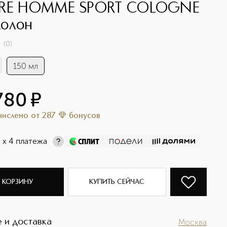
URE HOMME SPORT COLOGNE
олон
(
0
)
150 мл
780
¤
ачислено
от
287
бонусов
¤
х 4 платежа
 КОРЗИНУ
КУПИТЬ СЕЙЧАС
 и доставка
Москва