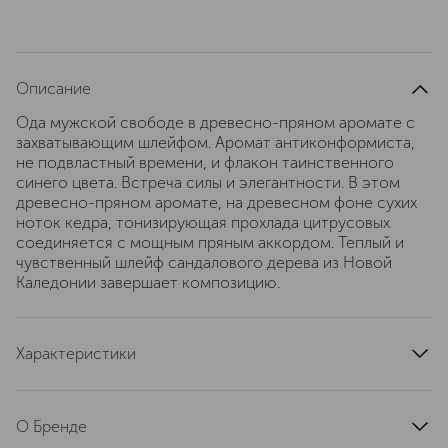
Описание
Ода мужской свободе в древесно-пряном аромате с
захватывающим шлейфом. Аромат антиконформиста,
не подвластный времени, и флакон таинственного
синего цвета. Встреча силы и элегантности. В этом
древесно-пряном аромате, на древесном фоне сухих
ноток кедра, тонизирующая прохлада цитрусовых
соединяется с мощным пряным аккордом. Теплый и
чувственный шлейф сандалового дерева из Новой
Каледонии завершает композицию.
Характеристики
тип продукта
туалетная вода
верхние ноты
грейпфрут, лимон, мята, розовый перец
О Бренде
ноты сердца
имбирь, мускатный орех, жасмин