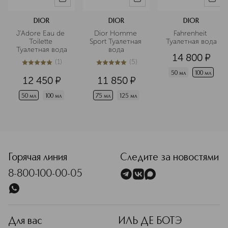
Coco Mademoiselle, Allure Homme
Sport, культовый Chanel №5 и многие
DIOR
DIOR
DIOR
другие.
J'Adore Eau de 
Dior Homme 
Fahrenheit 
Подробнее
Toilette 
Sport Туалетная 
Туалетная вода
Туалетная вода
вода
14 800
¤
(
1
)
(
5
)
5
из
5
1
5
из
5
5
50 мл
100 мл
12 450
¤
11 850
¤
50 мл
100 мл
75 мл
125 мл
<p class="MsoNormal"><span style="font-size: 12.0pt; lin
Горячая линия
Следите за новостями
8-800-100-00-05
Для вас
ИЛЬ ДЕ БОТЭ