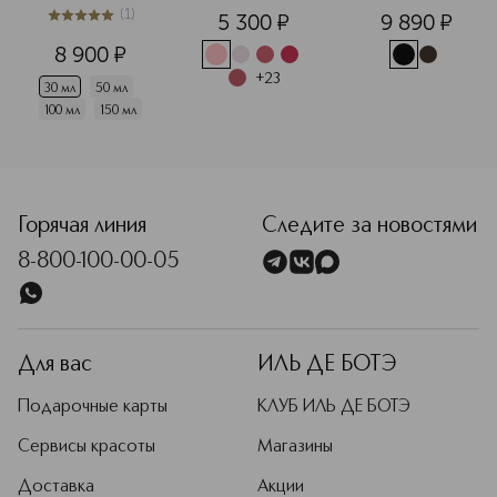
Туалетная вода
для губ
ресниц
(
1
)
5 300
¤
9 890
¤
5
из
5
1
8 900
¤
+
23
30 мл
50 мл
100 мл
150 мл
<p class="MsoNormal"><span style="font-size: 12.0pt; lin
Горячая линия
Следите за новостями
8-800-100-00-05
Для вас
ИЛЬ ДЕ БОТЭ
Подарочные карты
КЛУБ ИЛЬ ДЕ БОТЭ
Сервисы красоты
Магазины
Доставка
Акции