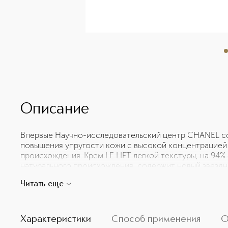
Описание
Впервые Научно-исследовательский центр CHANEL со
повышения упругости кожи с высокой концентрацией
происхождения. Крем LE LIFT легкой текстуры, на 94
натурального происхождения, содержит новый звездн
концентрат люцерны. Он эффективен, как ретинол*, н
Читать еще
представлен в 3 чувственных текстурах: легкой, унив
идеального соответствия любому типу кожи. *Сравн
дифференциации и деления кератиноцитов, а также синте
Сравнительное исследование повышения толщины эп
Характеристики
Способ применения
О
реконструированной коже. Сравнительные исследова