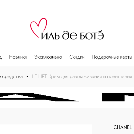
д
Новинки
Эксклюзивно
Скидки
Подарочные карты
и кожи – легкая текстура
 средства
•
LE LIFT Крем для разглаживания и повышения 
CHANEL