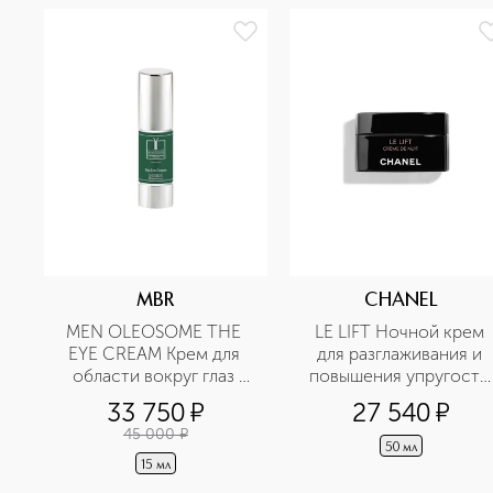
MBR
CHANEL
MEN OLEOSOME THE 
LE LIFT Ночной крем 
EYE CREAM Крем для 
для разглаживания и 
области вокруг глаз 
повышения упругости 
разглаживающий
кожи
33 750
¤
27 540
¤
45 000
¤
50 мл
15 мл