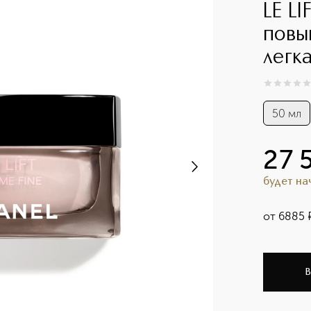
LE L
повы
легк
0
из
5
0
50 мл
27 
будет н
от
6885
В