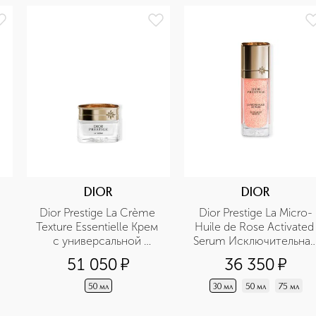
DIOR
DIOR
Dior Prestige La Crème 
Dior Prestige La Micro-
Texture Essentielle Крем 
Huile de Rose Activated 
с универсальной 
Serum Исключительная 
текстурой для лица, 
восстанавливающая 
51 050
¤
36 350
¤
шеи и зоны декольте
микропитательная 
сыворотка
50 мл
30 мл
50 мл
75 мл