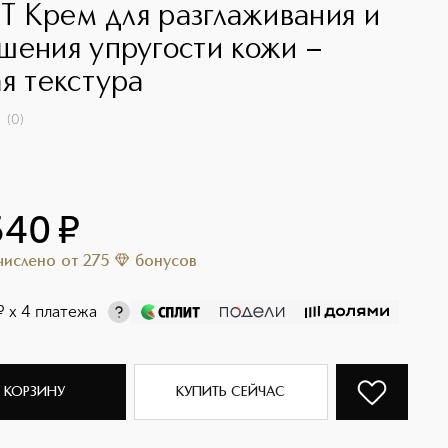
IFT Крем для разглаживания и
шения упругости кожи –
ая текстура
(
0
)
540
¤
ачислено
от
275
бонусов
¤
х 4 платежа
 КОРЗИНУ
КУПИТЬ СЕЙЧАС