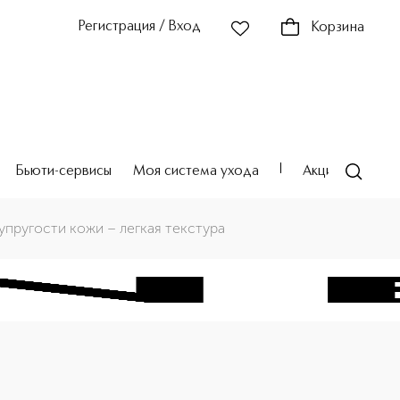
Регистрация / Вход
Корзина
Бьюти-сервисы
Моя система ухода
Акции
Театр
упругости кожи – легкая текстура