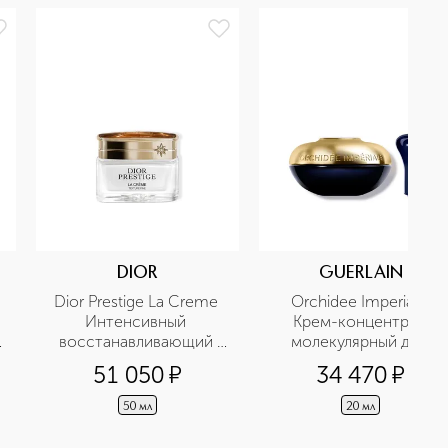
DIOR
GUERLAIN
Dior Prestige La Creme 
Orchidee Imperiale 
Интенсивный 
Крем-концентрат 
восстанавливающий 
молекулярный для 
крем для лица, шеи и 
области вокруг глаз
51 050
¤
34 470
¤
декольте с легкой 
текстурой
50 мл
20 мл