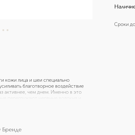
Наличие
Сроки до
ти кожи лица и шеи специально
 усиливать благотворное воздействие
з активнее, чем днем. Именно в это
рые перегружают нервные волокна и
егенерация кожи. Ночной крем LE LIFT
 обновление оптимальным. Совершенно
турального происхождения, содержит
 эффективный, как ретинол*, но с более
активный комплекс, чтобы каждую ночь
 Бренде
рацией компонентов натурального