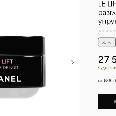
LE L
разг
упру
0
из
5
0
50 мл
27 
будет н
от
6885
В