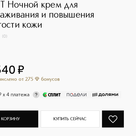
IFT Ночной крем для
лаживания и повышения
гости кожи
(
0
)
540
¤
ачислено
от
275
бонусов
¤
х 4 платежа
 КОРЗИНУ
КУПИТЬ СЕЙЧАС