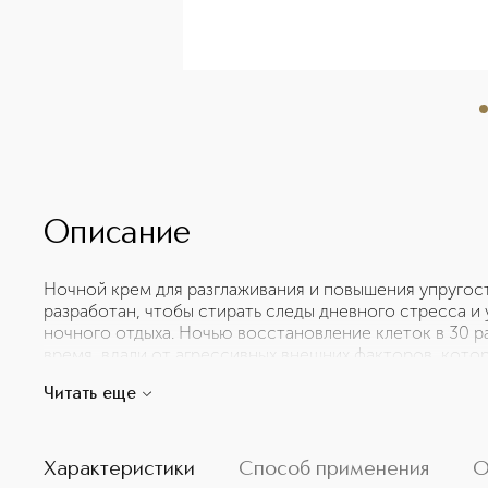
Описание
Ночной крем для разглаживания и повышения упругос
разработан, чтобы стирать следы дневного стресса и
ночного отдыха. Ночью восстановление клеток в 30 ра
время, вдали от агрессивных внешних факторов, кото
ускоряют процесс старения, происходит настоящая р
Читать еще
Crème de Nuit успокаивает кожу и делает клеточное
новая формула, на 94% состоящая из компонентов на
Alfalfa, высококонцентрированный экстракт люцерны,
мягким воздействием на кожу, а также Ночной нейро
Характеристики
Способ применения
О
кожа могла обновляться. Формула с высокой концент