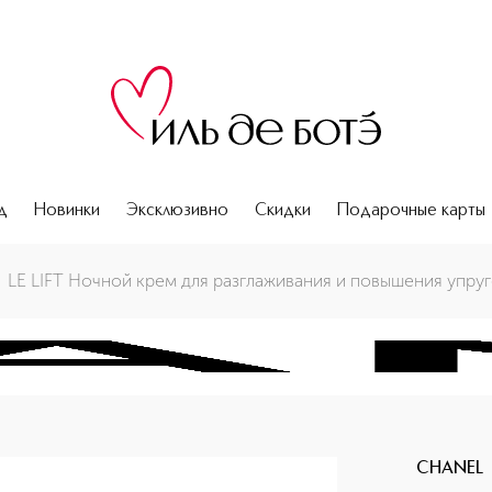
д
Новинки
Эксклюзивно
Скидки
Подарочные карты
упругости кожи
LE LIFT Ночной крем для разглаживания и повышения упру
CHANEL