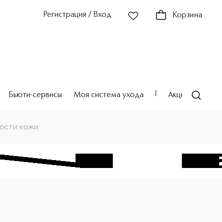
Регистрация / Вход
Корзина
Бьюти-сервисы
Моя система ухода
Акции
Театр
гости кожи