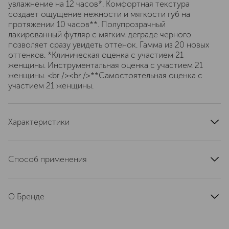
увлажнение на 12 часов*. Комфортная текстура
создает ощущение нежности и мягкости губ на
протяжении 10 часов**. Полупрозрачный
лакированный футляр с мягким деграде черного
позволяет сразу увидеть оттенок. Гамма из 20 новых
оттенков. *Клиническая оценка с участием 21
женщины. Инструментальная оценка с участием 21
женщины. <br /><br />**Самостоятельная оценка с
участием 21 женщины.
Характеристики
страна производства
Франция
артикул
0165064
Способ применения
Помада наносится аппликатором непосредственно на
губы.
О Бренде
Для создания четкого контура губ в центре наносите
Chanel (Шанель) — это бренд с
помаду плоской боковой поверхностью аппликатора, а
историей, начавшейся в 1921 году.
для прорисовки изгиба верхней губы и уголков