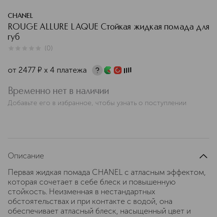
CHANEL
ROUGE ALLURE LAQUE Стойкая жидкая помада для
губ
(
0
)
0
из
5
0
от
2477
¤
х 4 платежа
Временно нет в наличии
Добавьте его в избранное, чтобы узнать о поступлении
Описание
Первая жидкая помада CHANEL с атласным эффектом,
которая сочетает в себе блеск и повышенную
стойкость. Неизменная в нестандартных
обстоятельствах и при контакте с водой, она
обеспечивает атласный блеск, насыщенный цвет и