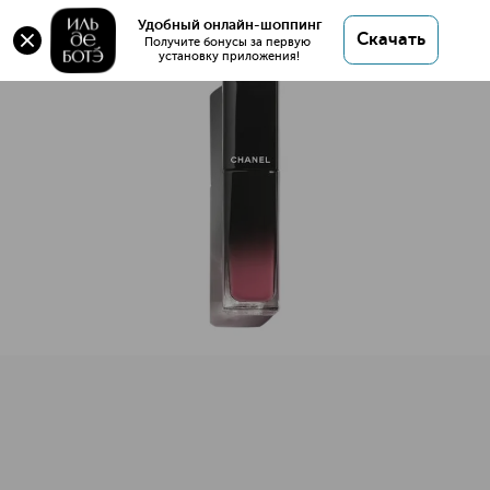
Удобный онлайн-шоппинг
Скачать
Получите бонусы за первую 
установку приложения!
ROUGE ALLURE LAQUE Стойкая жидкая помада для губ
Описание
Характеристики