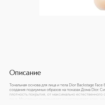
Описание
Тональная основа для лица и тела Dior Backstage Face 
создания подиумных образов на показах Дома Dior. 
плотность покрытия, от максимально естественного 
лица. Мгновенно выравнивает и разглаживает кожу, м
невесомый эффект второй кожи. Невесомая и комфорт