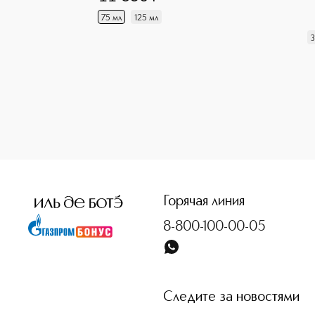
75 мл
125 мл
3
<p class="MsoNormal"><span style="font-size: 12.0pt; line
Горячая линия
8-800-100-00-05
Следите за новостями