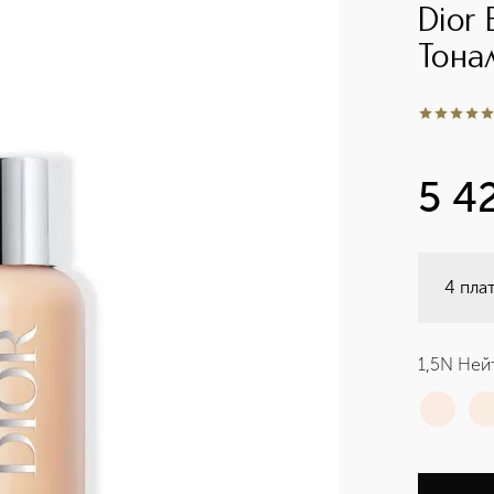
Dior
Тона
5
из
5
1
5 4
4 пла
1,5N Ней