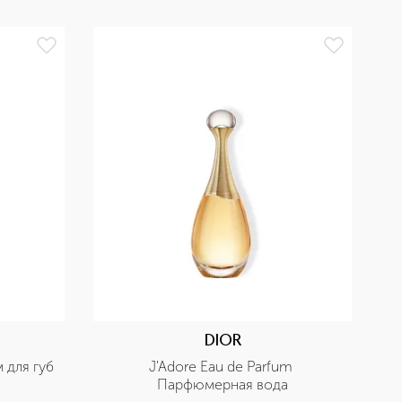
БЕ
DIOR
м для губ
J'Adore Eau de Parfum 
Парфюмерная вода