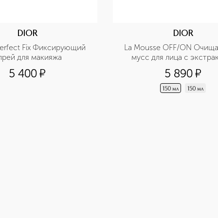
DIOR
DIOR
Perfect Fix Фиксирующий 
La Mousse OFF/ON Очищ
прей для макияжа
мусс для лица с экстрак
нимфеи
5 400
¤
5 890
¤
150 мл
150 мл