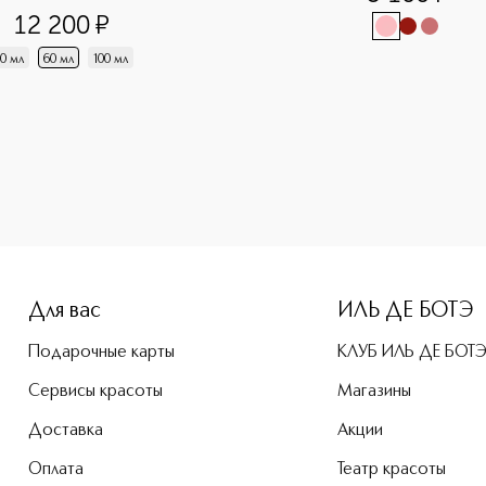
12 200
¤
0 мл
60 мл
100 мл
-height: 107%; color: #00b0f0;">Dior Backstage Face & Body
Для вас
ИЛЬ ДЕ БОТЭ
Подарочные карты
КЛУБ ИЛЬ ДЕ БОТ
Сервисы красоты
Магазины
Доставка
Акции
Оплата
Театр красоты