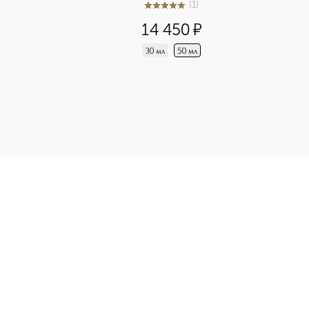
(
1
)
5
из
5
1
14 450
¤
30 мл
50 мл
 Тональная основа для лица и тела приобретайте в нашем инт
Э