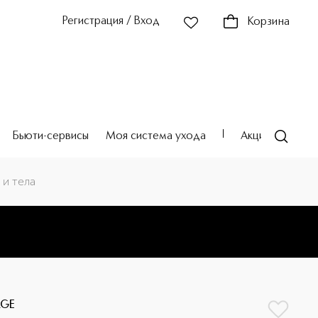
Регистрация / Вход
Корзина
Бьюти-сервисы
Моя система ухода
Акции
Театр
 и тела
AGE