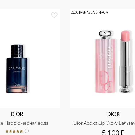
ДОСТАВИМ ЗА 3 ЧАСА
DIOR
DIOR
ge Парфюмерная вода
Dior Addict Lip Glow Бальза
(
1
)
5 100
¤
5
из
5
1