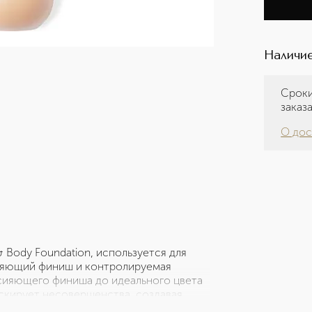
Наличие
Сроки
заказ
О дос
& Body Foundation, используется для
Сияющий финиш и контролируемая
сияющего финиша до идеального цвета
аскирует несовершенства, создавая
ная ультратонкая текстура этой