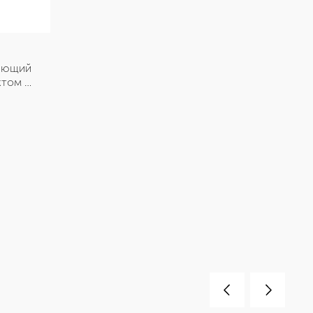
ающий 
том 