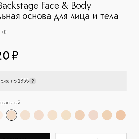
 Backstage Face & Body
льная основа для лица и тела
(
1
)
20
¤
тежа по
1355
тральный