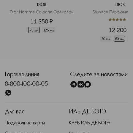
DIOR
DIOR
Dior Homme Cologne Одеколон
Sauvage Парфюмерн
(
1
)
11 850
¤
5
из
5
1
12 200
¤
75 мл
125 мл
30 мл
60 мл
10
Горячая линия
Следите за новостями
8-800-100-00-05
Для вас
ИЛЬ ДЕ БОТЭ
Подарочные карты
КЛУБ ИЛЬ ДЕ БОТЭ