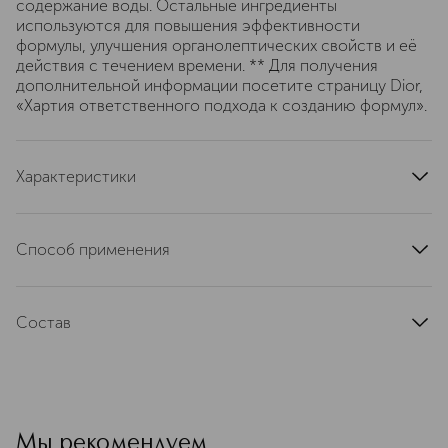
содержание воды. Остальные ингредиенты
используются для повышения эффективности
формулы, улучшения органолептических свойств и её
действия с течением времени. ** Для получения
дополнительной информации посетите страницу Dior,
«Хартия ответственного подхода к созданию формул».
Характеристики
область применения
лицо, тело
тип продукта
тональная основа
Способ применения
тип кожи
для всех типов
Нанесите на кожу при помощи кисти или спонжа.
цвет
светло-бежевый
текстура
Состав
кремовая
эффект
Содержит растительный сквалан и гиалуроновую
маскировка несовершенств, увлажнение,
кислоту.
выравнивание, улучшение цвета
артикул
C033000020
Мы рекомендуем