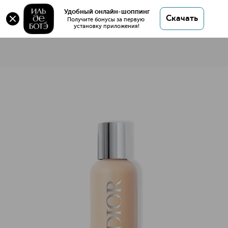
Удобный онлайн-шоппинг
Скачать
Получите бонусы за первую 
установку приложения!
Dior Backstage Face & Body Тональная основа для лица и т