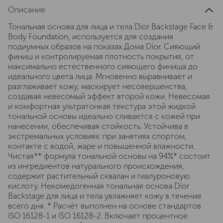
Описание
Тональная основа для лица и тела Dior Backstage Face &
Body Foundation, используется для создания
подиумных образов на показах Дома Dior. Сияющий
финиш и контролируемая плотность покрытия, от
максимально естественного сияющего финиша до
идеального цвета лица. Мгновенно выравнивает и
разглаживает кожу, маскирует несовершенства,
создавая невесомый эффект второй кожи. Невесомая
и комфортная ультратонкая текстура этой жидкой
тональной основы идеально сливается с кожей при
нанесении, обеспечивая стойкость. Устойчива в
экстремальных условиях: при занятиях спортом,
контакте с водой, жаре и повышенной влажности.
Чистая** формула тональной основы на 94%* состоит
из ингредиентов натурального происхождения,
содержит растительный сквалан и гиалуроновую
кислоту. Некомедогенная тональная основа Dior
Backstage для лица и тела увлажняет кожу в течение
всего дня. * Расчёт выполнен на основе стандартов
ISO 16128-1 и ISO 16128-2. Включает процентное