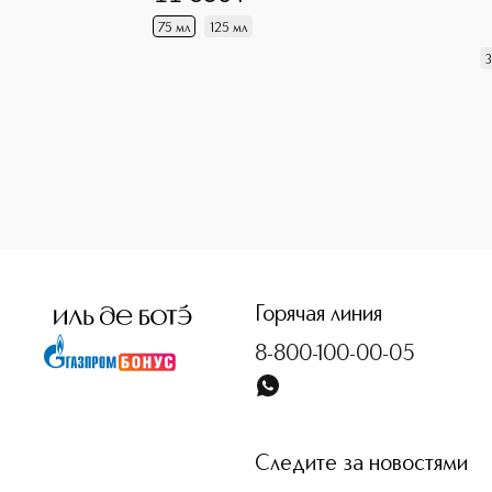
75 мл
125 мл
3
<p class="MsoNormal"><span style="font-size: 12.0pt; line
Горячая линия
8-800-100-00-05
Следите за новостями