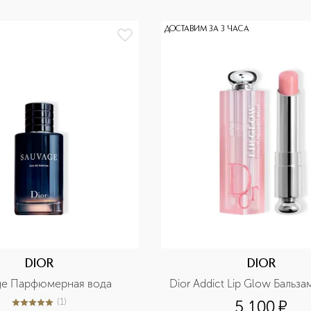
ДОСТАВИМ ЗА 3 ЧАСА
DIOR
DIOR
ge Парфюмерная вода
Dior Addict Lip Glow Бальза
(
1
)
5 100
¤
5
из
5
1