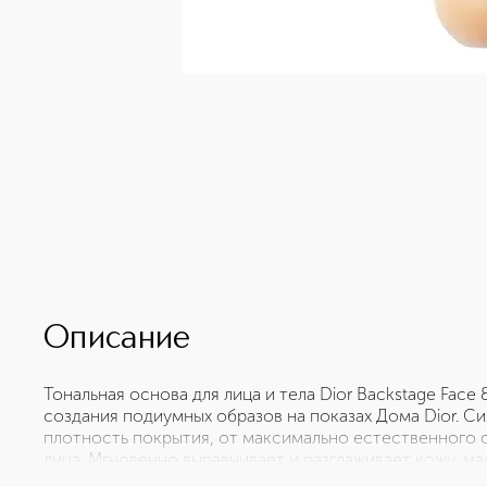
Описание
Тональная основа для лица и тела Dior Backstage Face 
создания подиумных образов на показах Дома Dior. 
плотность покрытия, от максимально естественного 
лица. Мгновенно выравнивает и разглаживает кожу, м
невесомый эффект второй кожи. Невесомая и комфорт