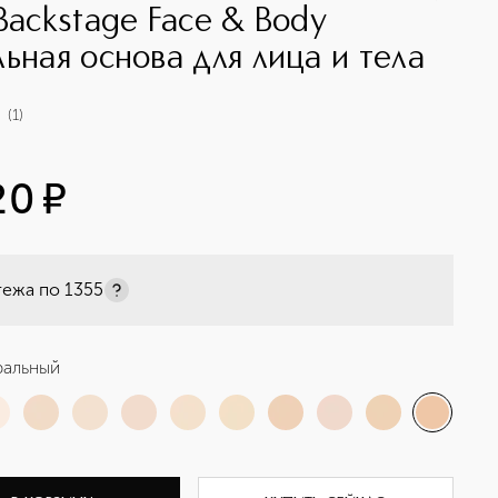
 Backstage Face & Body
льная основа для лица и тела
(
1
)
20
¤
тежа по
1355
ральный