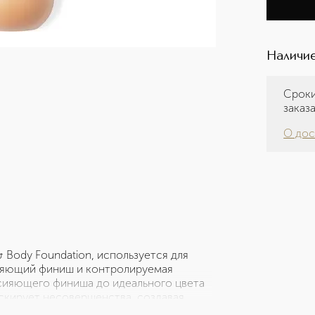
Наличие
Сроки
заказ
О дос
& Body Foundation, используется для
Сияющий финиш и контролируемая
сияющего финиша до идеального цвета
аскирует несовершенства, создавая
ная ультратонкая текстура этой