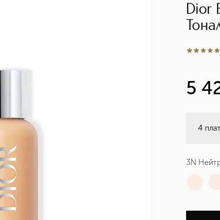
Dior
Тона
5
из
5
1
5 4
4 пла
3N Нейт