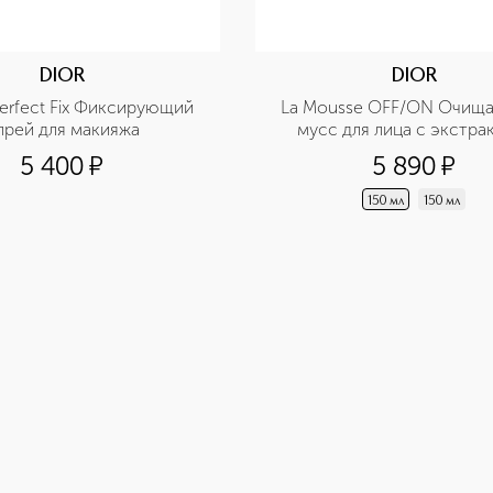
DIOR
DIOR
Perfect Fix Фиксирующий 
La Mousse OFF/ON Очищ
прей для макияжа
мусс для лица с экстрак
нимфеи
5 400
¤
5 890
¤
150 мл
150 мл