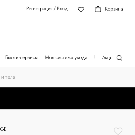
Регистрация / Вход
Корзина
Бьюти-сервисы
Моя система ухода
Акции
Театр
 и тела
AGE