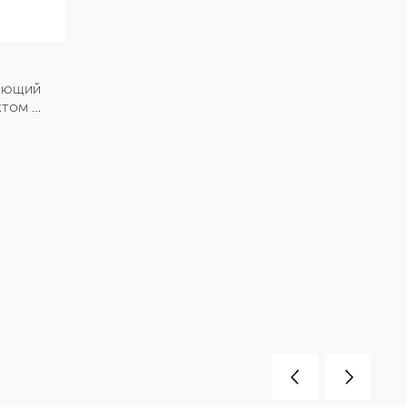
ающий 
том 