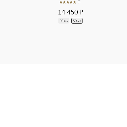
(
1
)
5
из
5
1
14 450
¤
30 мл
50 мл
 Тональная основа для лица и тела приобретайте в нашем инт
Э