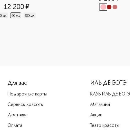
12 200
¤
0 мл
60 мл
100 мл
-height: 107%; color: #00b0f0;">Dior Backstage Face & Body
Для вас
ИЛЬ ДЕ БОТЭ
Подарочные карты
КЛУБ ИЛЬ ДЕ БОТ
Сервисы красоты
Магазины
Доставка
Акции
Оплата
Театр красоты