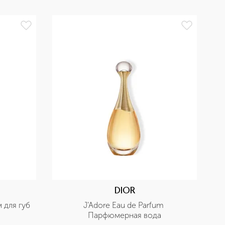
БЕ
DIOR
м для губ
J'Adore Eau de Parfum 
Парфюмерная вода