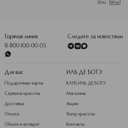
30 мл
60 мл
10
<p class="MsoNormal"><span style="font-size: 12.0pt; line
Горячая линия
Следите за новостями
8-800-100-00-05
Для вас
ИЛЬ ДЕ БОТЭ
Подарочные карты
КЛУБ ИЛЬ ДЕ БОТЭ
Сервисы красоты
Магазины
Доставка
Акции
Оплата
Театр красоты
Обмен и возврат
Контакты