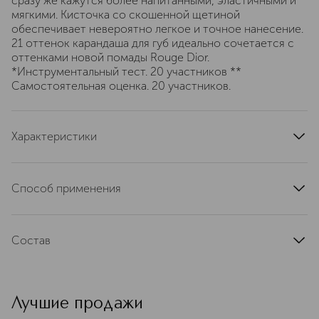
сразу же кажутся более напитанными, эластичными и
мягкими. Кисточка со скошенной щетиной
обеспечивает невероятно легкое и точное нанесение.
21 оттенок карандаша для губ идеально сочетается с
оттенками новой помады Rouge Dior.
*Инструментальный тест. 20 участников **
Самостоятельная оценка. 20 участников.
Характеристики
область применения
губы
тип кожи
для всех типов
Способ применения
тип продукта
карандаш
Аккуратно нанести на контур губ
цвет
розовый, коралловый
текстура
Состав
кремовая
эффект
придание мягкости, придание эластичности
ISODODECANE • SYNTHETIC FLUORPHLOGOPITE •
SYNTHETIC WAX • POLYBUTENE •
артикул
C017900303
TRIMETHYLSILOXYSILICATE • SUCROSE TETRASTEARATE
Лучшие продажи
TRIACETATE • ISOAMYL LAURATE • SILICA •