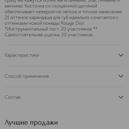
сразу же кажутся более напитанными, эластичными и
мягкими. Кисточка со скошенной щетиной
обеспечивает невероятно легкое и точное нанесение.
21 оттенок карандаша для губ идеально сочетается с
оттенками новой помады Rouge Dior.
*Инструментальный тест. 20 участников **
Самостоятельная оценка. 20 участников.
Характеристики
тип кожи
для всех типов
область применения
губы
Способ применения
тип продукта
карандаш
Аккуратно нанести на контур губ
цвет
розовый, коралловый
текстура
Состав
кремовая
эффект
придание эластичности, придание мягкости
ISODODECANE • SYNTHETIC FLUORPHLOGOPITE •
SYNTHETIC WAX • POLYBUTENE •
артикул
C017900720
TRIMETHYLSILOXYSILICATE • SUCROSE TETRASTEARATE
Лучшие продажи
TRIACETATE • ISOAMYL LAURATE • SILICA •