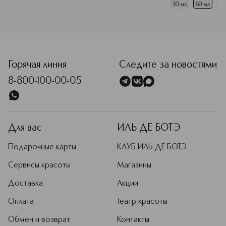
30 мл
60 мл
10
<p class="MsoNormal"><span style="font-size: 12.0pt; line
Горячая линия
Следите за новостями
8-800-100-00-05
Для вас
ИЛЬ ДЕ БОТЭ
Подарочные карты
КЛУБ ИЛЬ ДЕ БОТЭ
Сервисы красоты
Магазины
Доставка
Акции
Оплата
Театр красоты
Обмен и возврат
Контакты