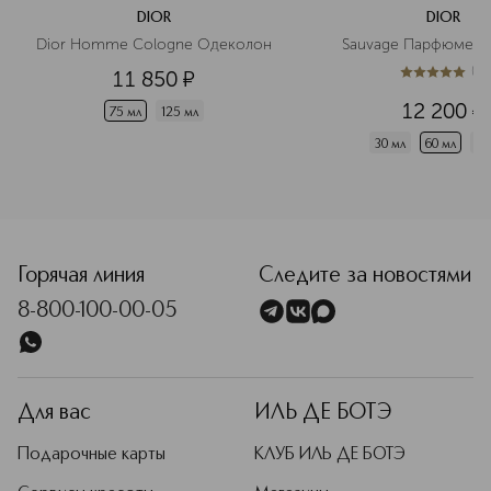
DIOR
DIOR
Dior Homme Cologne Одеколон
Sauvage Парфюмерн
(
1
)
11 850
¤
5
из
5
1
12 200
¤
75 мл
125 мл
30 мл
60 мл
10
<p class="MsoNormal"><span style="font-size: 12.0pt; line
Горячая линия
Следите за новостями
8-800-100-00-05
Для вас
ИЛЬ ДЕ БОТЭ
Подарочные карты
КЛУБ ИЛЬ ДЕ БОТЭ