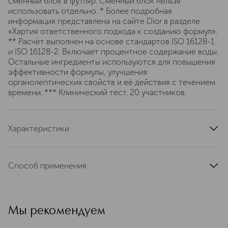
сменный блок в футляр. Сменный блок нельзя
использовать отдельно. * Более подробная
информация представлена на сайте Dior в разделе
«Хартия ответственного подхода к созданию формул».
** Расчёт выполнен на основе стандартов ISO 16128-1
и ISO 16128-2. Включает процентное содержание воды.
Остальные ингредиенты используются для повышения
эффективности формулы, улучшения
органолептических свойств и её действия с течением
времени. *** Клинический тест. 20 участников.
Характеристики
область применения
лицо
тип продукта
Способ применения
рефилл, сменный блок, пудра, тональное средство
Нанесите небольшое количество тонального крема на
тип кожи
для всех типов
лицо и равномерно распределите.
цвет
светло-бежевый
Мы рекомендуем
текстура
твердая
эффект