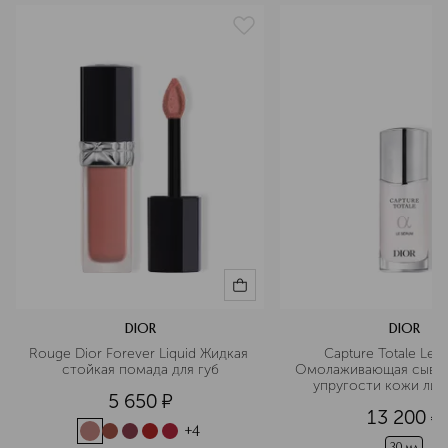
матирование, разглаживание, выравнивание,
маскировка несовершенств
артикул
C329300020
DIOR
DIOR
Rouge Dior Forever Liquid Жидкая 
Capture Totale Le S
стойкая помада для губ
Омолаживающая сыворо
упругости кожи лиц
5 650
¤
13 200
¤
+
4
30 мл