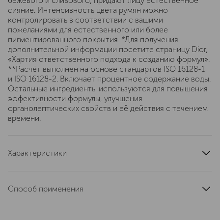
бежевого и сливового, придают лицу естественное
сияние. Интенсивность цвета румян можно
контролировать в соответствии с вашими
пожеланиями для естественного или более
пигментированного покрытия. *Для получения
дополнительной информации посетите страницу Dior,
«Хартия ответственного подхода к созданию формул».
**Расчёт выполнен на основе стандартов ISO 16128-1
и ISO 16128-2. Включает процентное содержание воды.
Остальные ингредиенты используются для повышения
эффективности формулы, улучшения
органолептических свойств и её действия с течением
времени.
Характеристики
область применения
лицо
тип кожи
для всех типов
Способ применения
тип продукта
румяна
Нанесите небольшое количество румян на скулы,
цвет
розовый
используя кисть