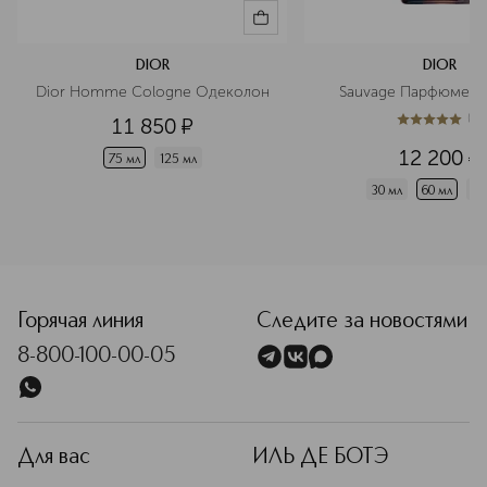
DIOR
DIOR
Dior Homme Cologne Одеколон
Sauvage Парфюмерн
(
1
)
11 850
¤
5
из
5
1
12 200
¤
75 мл
125 мл
30 мл
60 мл
10
<p class="MsoNormal"><span style="font-size: 12.0pt; line
Горячая линия
Следите за новостями
8-800-100-00-05
Для вас
ИЛЬ ДЕ БОТЭ