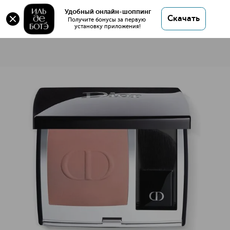
Удобный онлайн-шоппинг
Скачать
Получите бонусы за первую 
установку приложения!
Rouge Blush Румяна для лица
Описание
Характеристики