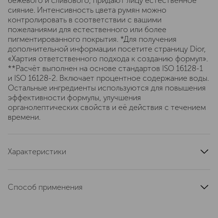
бежевого и сливового, придают лицу естественное
сияние. Интенсивность цвета румян можно
контролировать в соответствии с вашими
пожеланиями для естественного или более
пигментированного покрытия. *Для получения
дополнительной информации посетите страницу Dior,
«Хартия ответственного подхода к созданию формул».
**Расчёт выполнен на основе стандартов ISO 16128-1
и ISO 16128-2. Включает процентное содержание воды.
Остальные ингредиенты используются для повышения
эффективности формулы, улучшения
органолептических свойств и её действия с течением
времени.
Характеристики
область применения
лицо
тип кожи
для всех типов
Способ применения
тип продукта
румяна
Нанесите небольшое количество румян на скулы,
цвет
розовый
используя кисть