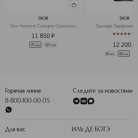
DIOR
DIOR
Dior Homme Cologne Одеколон
Sauvage Парфюмерн
(
1
)
11 850
¤
5
из
5
1
12 200
¤
75 мл
125 мл
30 мл
60 мл
10
<p class="MsoNormal"><span style="font-size: 12.0pt; line
Горячая линия
Следите за новостями
8-800-100-00-05
Для вас
ИЛЬ ДЕ БОТЭ