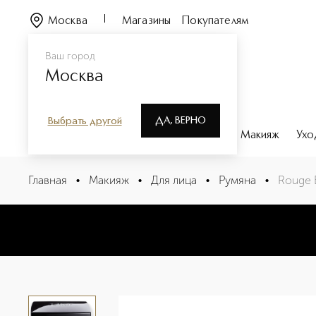
Москва
Магазины
Покупателям
Ваш город
Москва
ДА, ВЕРНО
Выбрать другой
Каталог
Бренды
Парфюмерия
Макияж
Ухо
Rouge Blush Румяна для лица
Главная
•
Макияж
•
Для лица
•
Румяна
•
Rouge 
Описание
Характеристики