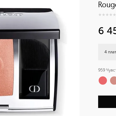
Roug
0
из
5
0
6 4
4 пла
959 Чувс