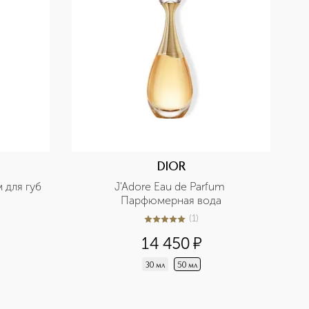
DIOR
м для губ
J'Adore Eau de Parfum 
Парфюмерная вода
(
1
)
5
из
5
1
14 450
¤
30 мл
50 мл