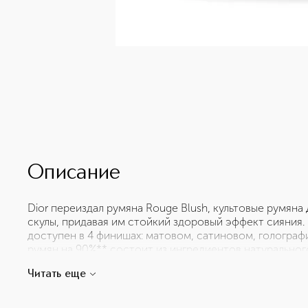
Описание
Dior переиздал румяна Rouge Blush, культовые румяна
скулы, придавая им стойкий здоровый эффект сияния.
доступен в 4 финишах: матовом, сатиновом, гологра
румян на 90%** состоит из ингредиентов натурально
цветочные ингредиенты для ухода за кожей. Поддерж
Читать еще
обеспечивает комфорт в течение всего дня. Мягкая, л
шелковистая и создает ощущение второй кожи. Оттен
вдохновлен ​​культовой помадой Rouge Dior; спектр от