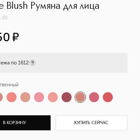
e Blush Румяна для лица
(
0
)
50
¤
тежа по
1612
твенный
В КОРЗИНУ
КУПИТЬ СЕЙЧАС