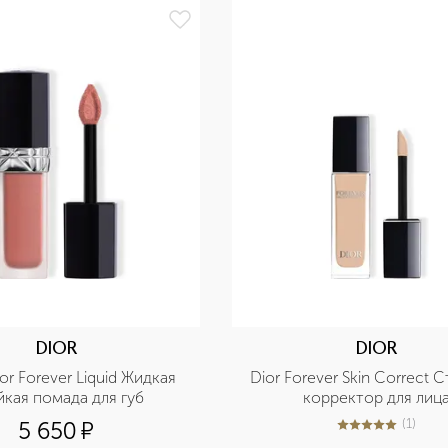
DIOR
DIOR
r Forever Liquid Жидкая 
Dior Forever Skin Correct С
йкая помада для губ
корректор для лиц
(
1
)
5 650
¤
5
из
5
1