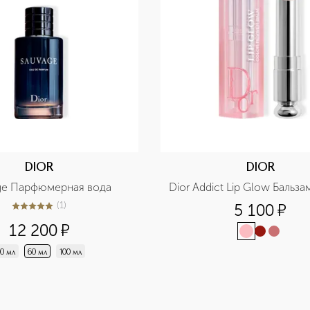
DIOR
DIOR
ge Парфюмерная вода
Dior Addict Lip Glow Бальза
(
1
)
5 100
¤
5
из
5
1
12 200
¤
0 мл
60 мл
100 мл