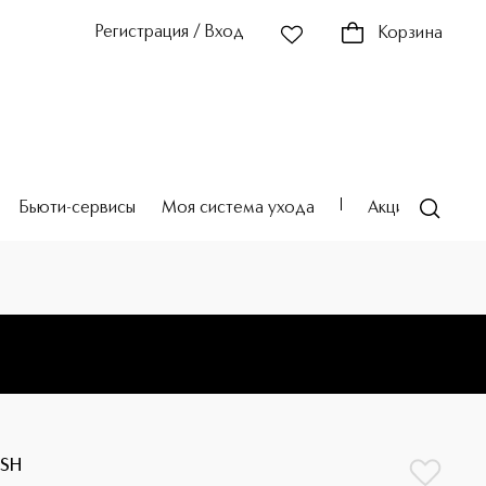
Регистрация / Вход
Корзина
Бьюти-сервисы
Моя система ухода
Акции
Театр
USH