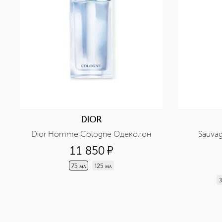
DIOR
Dior Homme Cologne Одеколон
Sauva
11 850
¤
75 мл
125 мл
3