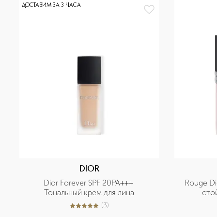
ДОСТАВИМ ЗА 3 ЧАСА
DIOR
Dior Forever SPF 20PA+++ 
Rouge Dio
Тональный крем для лица
сто
(
3
)
5
из
5
3