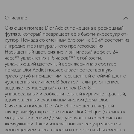
Описание
Сияющая помада Dior Addict помещена в роскошный
футляр, который превращает её в бьюти-аксессуар от-
кутюр. Помада со сменным блоком на 90%* состоит из
ингредиентов натурального происхождения.
Насыщенный цвет, сияние и виниловый эффект, 24
часа** увлажнения и 6 часов*** стойкости,
увлажняющий цветочный воск жасмина в составе:
помада Dior Addict подчёркивает естественную
красоту губ и придаёт им насыщенный стойкий цвет с
чувственным сиянием. В богатой палитре оттенков
выделяется «звёздный» оттенок Dior 8 —
универсальный и соблазнительный кирпично-красный,
вдохновлённый счастливым числом Дома Dior.
Сияющая помада Dior Addict помещена в чёрный
глянцевый футляр с логотипом Dior Oblique (отсылка к
модным творениям Дома), увенчанный серебристой
жемчужиной. Такой изысканный аксессуар является
воплощением элегантности и простоты. Для сменных