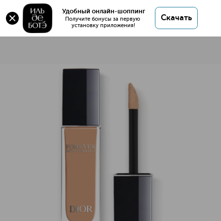
Удобный онлайн-шоппинг
Скачать
Получите бонусы за первую 
установку приложения!
Dior Forever Skin Correct Стойкий корректор для лица
Описание
Характеристики