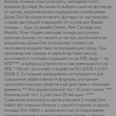
блоков, помимо классического, неподвластного
времени футляра, Вы можете выбрать один из футляров
от-кутюр, вдохновлённых подиумными коллекциями
Дома Dior. Вы можете менять футляры по настроению,
создав настоящий «гардероб» от-кутюр для Вашей
помады — будь то дизайн Denim, Pink Cannage или
Metallic Silver. Новая сияющая помада доступна в
сменных блоках, что является частью экологической
инициативы Дома Dior и позволяет снизить её
негативное воздействие на окружающую среду. При
производстве помады в чёрном футляре расход
ископаемого топлива сокращается на 34%, воды — на
47%****, а выбросы углекислого газа уменьшаются на
36%. * Расчёт на основе стандартов ISO 16128-1 и ISO
16128-2. Остальные ингредиенты используются для
повышения эффективности формулы, улучшения
органолептических свойств и её действия с течением
времени. ** Инструментальный тест. 10 участников. ***
Клинический тест с участием 25 женщин. ****
Сравнение жизненного цикла упаковки 2 помад Dior
Addict без сменных блоков, с одной стороны, и одной
помады Dior Addict с возможностью использования
сменных блоков и одного сменного блока, с другой.