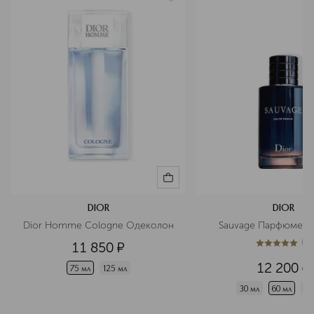
DIOR
DIOR
Dior Homme Cologne Одеколон
Sauvage Парфюмерн
(
1
)
11 850
¤
5
из
5
1
12 200
¤
75 мл
125 мл
30 мл
60 мл
10