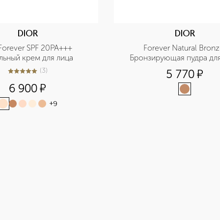
DIOR
DIOR
Forever SPF 20PA+++ 
Forever Natural Bronz
льный крем для лица
Бронзирующая пудра для
(
3
)
5 770
¤
5
из
5
3
6 900
¤
+
9