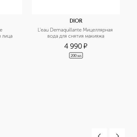
DIOR
e 
L'eau Demaquillante Мицеллярная 
 лица
вода для снятия макияжа
4 990
¤
200 мл