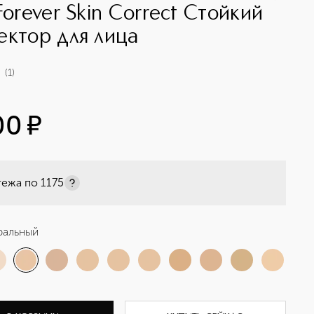
Forever Skin Correct Стойкий
ектор для лица
(
1
)
00
¤
тежа по
1175
ральный