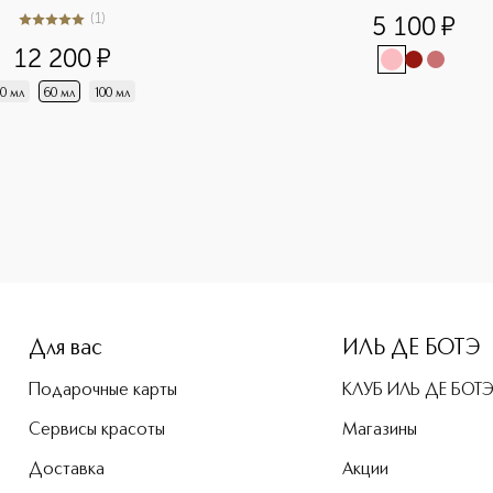
(
1
)
5 100
¤
5
из
5
1
12 200
¤
0 мл
60 мл
100 мл
-height: 107%; color: #00b0f0;">Dior Forever Skin Correct 
Для вас
ИЛЬ ДЕ БОТЭ
Подарочные карты
КЛУБ ИЛЬ ДЕ БОТ
Сервисы красоты
Магазины
Доставка
Акции