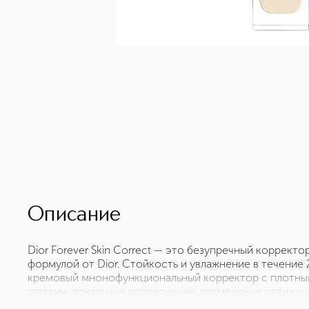
Описание
Dior Forever Skin Correct — это безупречный корректо
формулой от Dior. Стойкость и увлажнение в течение
кремовый мнонофункциональный корректор с плотным
глазами, локальные покраснения, пигментные пятна и
цвет лица и не оставляет следов. В течение всего дня