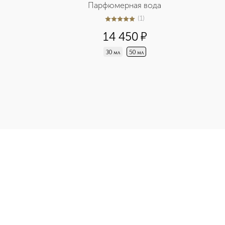
Парфюмерная вода
(
1
)
5
из
5
1
14 450
¤
30 мл
50 мл
Стойкий корректор для лица приобретайте в нашем интернет-м
Э