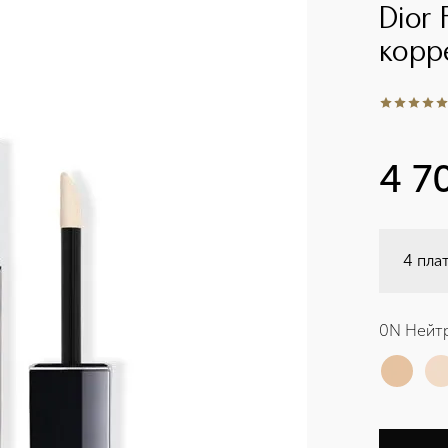
Dior 
корр
5
из
5
1
4 7
4 пла
0N Нейт