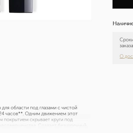
Наличие
Сроки
заказ
О дос
р для области под глазами с чистой
 24 часов**. Одним движением этот
 покрытием скрывает круги под
 несовершенства. Создает безупречный
 он выравнивает цвет лица и улучшает