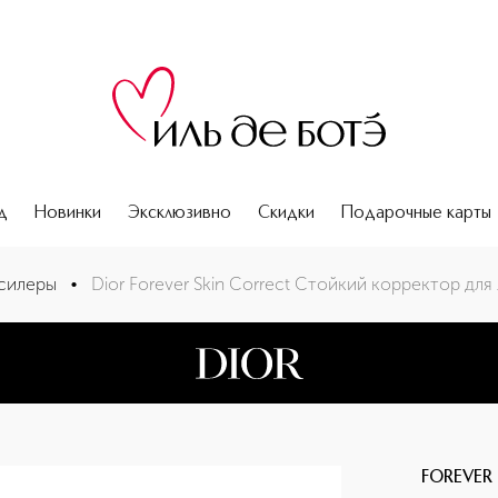
д
Новинки
Эксклюзивно
Скидки
Подарочные карты
силеры
•
Dior Forever Skin Correct Стойкий корректор для
FOREVER