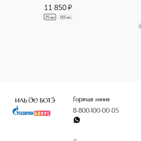
11 850
¤
75 мл
125 мл
3
<p class="MsoNormal"><span style="font-size: 12.0pt; line
Горячая линия
8-800-100-00-05