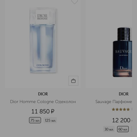
DIOR
DIOR
Dior Homme Cologne Одеколон
Sauvage Парфюмерн
(
1
)
11 850
¤
5
из
5
1
12 200
¤
75 мл
125 мл
30 мл
60 мл
10