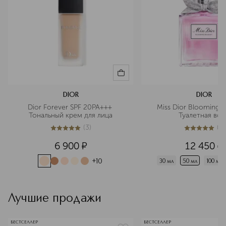
DIOR
DIOR
Dior Forever SPF 20PA+++ 
Miss Dior Blooming B
Тональный крем для лица
Туалетная вод
(
3
)
(
1
)
5
из
5
3
5
из
5
1
6 900
¤
12 450
¤
+
10
30 мл
50 мл
100 мл
Лучшие продажи
БЕСТСЕЛЛЕР
БЕСТСЕЛЛЕР