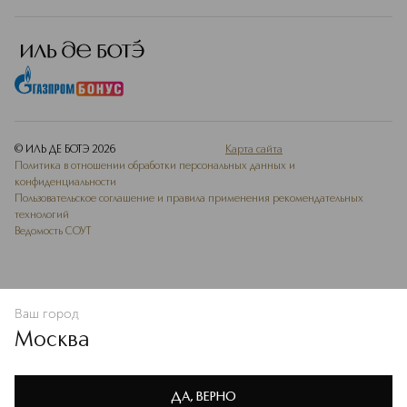
© ИЛЬ ДЕ БОТЭ
2026
Карта сайта
Политика в отношении обработки персональных данных и
конфиденциальности
Пользовательское соглашение и правила применения рекомендательных
технологий
Ведомость СОУТ
Ваш город
В КОРЗИНУ
КУПИТЬ СЕЙЧАС
Москва
Мы используем cookie-файлы и сервисы веб-аналитики. Они
необходимы для улучшения работы сайта. Подробнее –
OK
в
Политике конфиденциальности
ДА, ВЕРНО