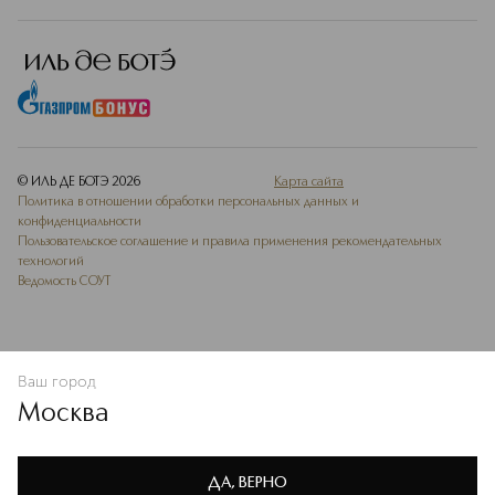
© ИЛЬ ДЕ БОТЭ
2026
Карта сайта
Политика в отношении обработки персональных данных и
конфиденциальности
Пользовательское соглашение и правила применения рекомендательных
технологий
Ведомость СОУТ
Ваш город
В КОРЗИНУ
КУПИТЬ СЕЙЧАС
Москва
Мы используем cookie-файлы и сервисы веб-аналитики. Они
необходимы для улучшения работы сайта. Подробнее –
OK
в
Политике конфиденциальности
ДА, ВЕРНО