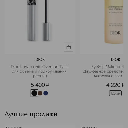
DIOR
DIOR
Diorshow Iconic Overcurl Тушь 
Eye&lip Makeuo Re
для объема и подкручивания 
Двухфазное средство д
ресниц
макияжа с глаз и г
экстрактом ним
5 400
¤
4 220
¤
125 мл
Лучшие продажи
БЕСТСЕЛЛЕР
БЕСТСЕЛЛЕР