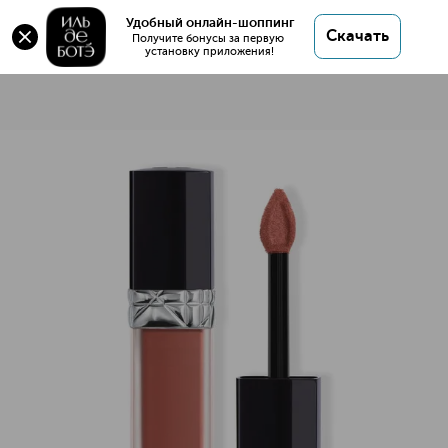
Удобный онлайн-шоппинг
Скачать
Получите бонусы за первую 
установку приложения!
Rouge Dior Forever Liquid Жидкая стойкая помада для губ
Описание
Характеристики