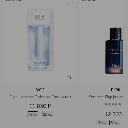
DIOR
DIOR
Dior Homme Cologne Одеколон
Sauvage Парфюмерн
(
1
)
11 850
¤
5
из
5
1
12 200
¤
75 мл
125 мл
30 мл
60 мл
10