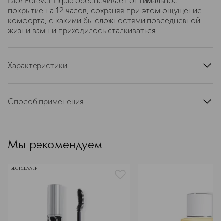
Dior Forever Liquid обеспечивает оптимальное
покрытие на 12 часов, сохраняя при этом ощущение
комфорта, с какими бы сложностями повседневной
жизни вам ни приходилось сталкиваться.
Характеристики
область применения
губы
тип кожи
для всех типов
Способ применения
тип продукта
помада
Небольшое количество помады аккуратно нанести на
цвет
розовый
губы
текстура
жидкая
Мы рекомендуем
эффект
матовый
артикул
C025400200
БЕСТСЕЛЛЕР