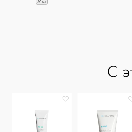
50 мл
С э