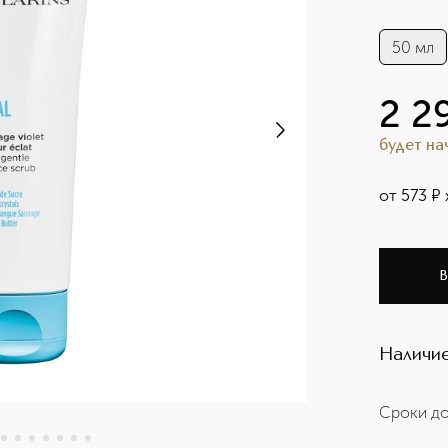
50 мл
2 2
будет н
от
573
¤
В
Наличие
Сроки до