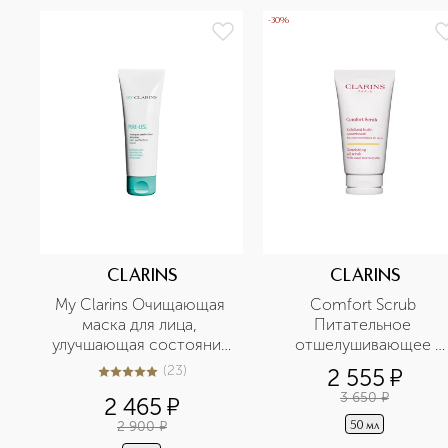
-30%
CLARINS
CLARINS
My Clarins Очищающая 
Comfort Scrub 
маска для лица, 
Питательное 
улучшающая состояние 
отшелушивающее 
кожи
масло для лица 
(
23
)
2 555
¤
4.9
из
5
23
3 650
¤
2 465
¤
2 900
¤
50 мл