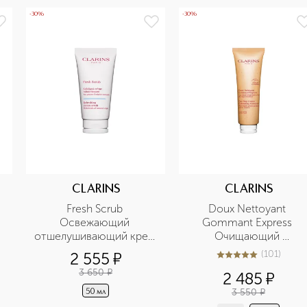
-30%
-30%
CLARINS
CLARINS
Fresh Scrub 
Doux Nettoyant 
Освежающий 
Gommant Express 
отшелушивающий крем 
Очищающий 
для лица 
пенящийся крем с 
(
101
)
2 555
¤
5
из
5
101
отшелушивающим 
3 650
¤
2 485
¤
эффектом
3 550
¤
50 мл