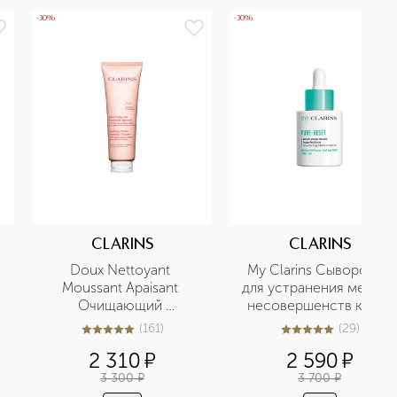
-30%
-30%
CLARINS
CLARINS
Doux Nettoyant 
My Clarins Сыворотка 
Moussant Apaisant 
для устранения мелких 
Очищающий 
несовершенств кожи 
пенящийся крем для 
лица
(
161
)
(
29
)
4.9
из
5
161
4.9
из
5
29
очень сухой и 
2 310
¤
2 590
¤
чувствительной кожи
3 300
¤
3 700
¤