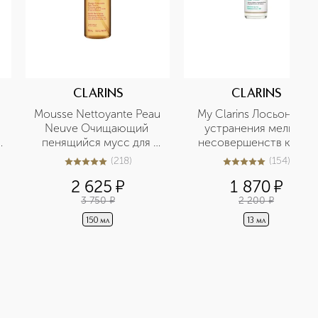
CLARINS
CLARINS
Mousse Nettoyante Peau 
My Clarins Лосьон для 
Neuve Очищающий 
устранения мелких 
пенящийся мусс для 
несовершенств кожи 
любого типа кожи
лица в дорожном 
(
218
)
(
154
)
5
из
5
218
5
из
5
154
формате
2 625
¤
1 870
¤
3 750
¤
2 200
¤
150 мл
13 мл