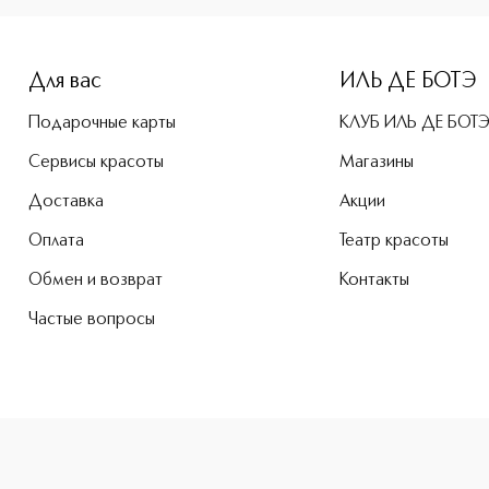
-height: 107%; color: #00b0f0;">My Clarins Мягкий скраб д
Для вас
ИЛЬ ДЕ БОТЭ
Подарочные карты
КЛУБ ИЛЬ ДЕ БОТ
Сервисы красоты
Магазины
Доставка
Акции
Оплата
Театр красоты
Обмен и возврат
Контакты
Частые вопросы