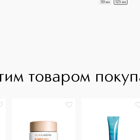
50 мл
125 мл
тим товаром поку