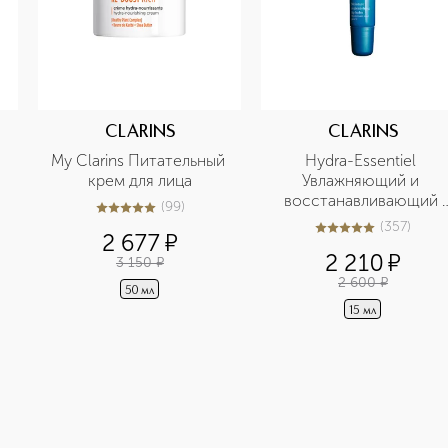
CLARINS
CLARINS
 
My Clarins Питательный 
Hydra-Essentiel 
крем для лица
Увлажняющий и 
восстанавливающий 
(
99
)
4.9
из
5
99
бальзам для губ
(
357
)
5
из
5
357
2 677
¤
2 210
¤
3 150
¤
2 600
¤
50 мл
15 мл