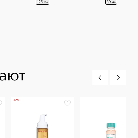
125 мл
30 мл
пают
-30%