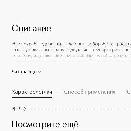
Описание
Этот скраб - идеальный помощник в борьбе за красот
отшелушивающие гранулы двух типов: микрокристаллы
текстуру, и делают цвет лица ровным, чуть более мел
придавая коже гладкость и сияние. Содержит масло 
жирными кислотами, которое успокаивает и смягчает к
Читать еще
становится нежной, гладкой и сияющей. Выравнивается
масляная текстура скраба имеет фиолетовый оттенок
скраб превращается в легкое молочко. Подходит для
натурального происхождения.
Характеристики
Способ применения
С
артикул
Посмотрите ещё