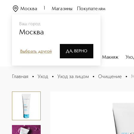
Москва
Магазины
Покупателям
Ваш город
Москва
ДА, ВЕРНО
Выбрать другой
Каталог
Бренды
Парфюмерия
Макияж
Ухо
My Clarins Мягкий скраб для лица, придающий сияние 
Главная
•
Уход
•
Уход за лицом
•
Очищение
•
M
Описание
Характеристики