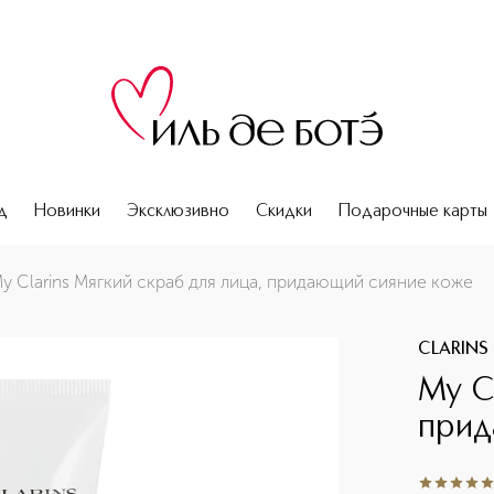
д
Новинки
Эксклюзивно
Скидки
Подарочные карты
коже
y Clarins Мягкий скраб для лица, придающий сияние коже
CLARINS
My C
прид
5
из
5
91