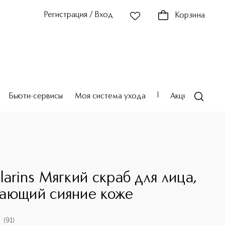
Регистрация / Вход
Корзина
Бьюти-сервисы
Моя система ухода
Акции
Театр
larins Мягкий скраб для лица,
ающий сияние коже
(
91
)