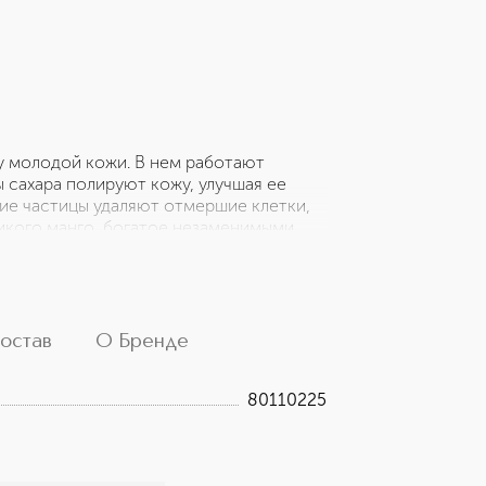
у молодой кожи. В нем работают
 сахара полируют кожу, улучшая ее
кие частицы удаляют отмершие клетки,
дикого манго, богатое незаменимыми
ожу. Результат: кожа обновляется,
 цвет лица и текстура кожи. Гелево-
, но при соприкосновении с водой
 веганов. Содержит 99% ингредиентов
остав
О Бренде
80110225