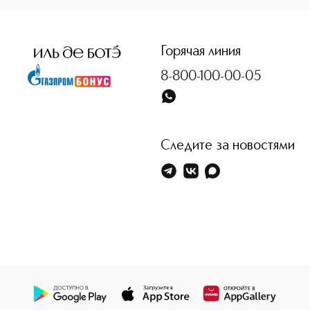
<p class="MsoNormal"><span style="font-size: 12.0pt; line
Горячая линия
8-800-100-00-05
Следите за новостями