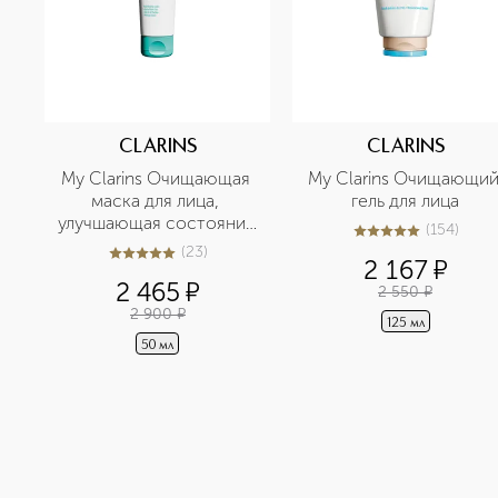
CLARINS
CLARINS
My Clarins Очищающая 
My Clarins Очищающий
маска для лица, 
гель для лица
улучшающая состояние 
(
154
)
5
из
5
154
кожи
(
23
)
4.9
из
5
23
2 167
¤
2 465
¤
2 550
¤
2 900
¤
125 мл
50 мл