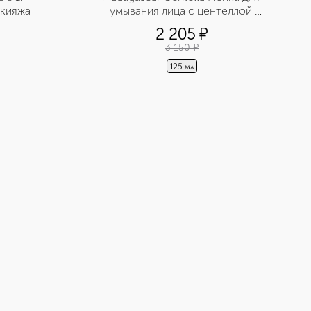
акияжа
умывания лица с центеллой 
азиатской
2 205
¤
3 150
¤
125 мл