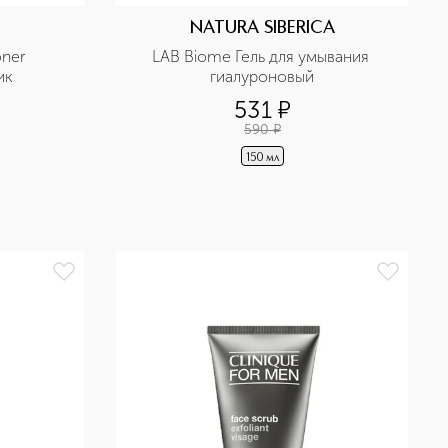
NATURA SIBERICA
ner 
LAB Biome Гель для умывания 
ик
гиалуроновый
531
¤
590
¤
150 мл