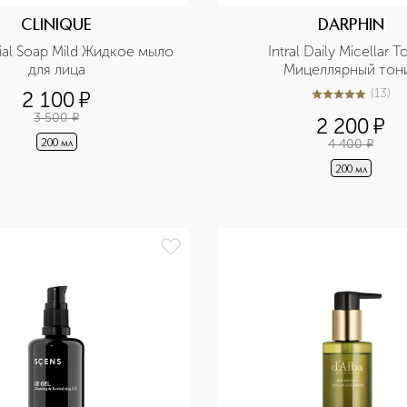
CLINIQUE
DARPHIN
cial Soap Mild Жидкое мыло 
Intral Daily Micellar To
для лица
Мицеллярный тон
(
13
)
2 100
¤
4.8
из
5
13
3 500
¤
2 200
¤
4 400
¤
200 мл
200 мл