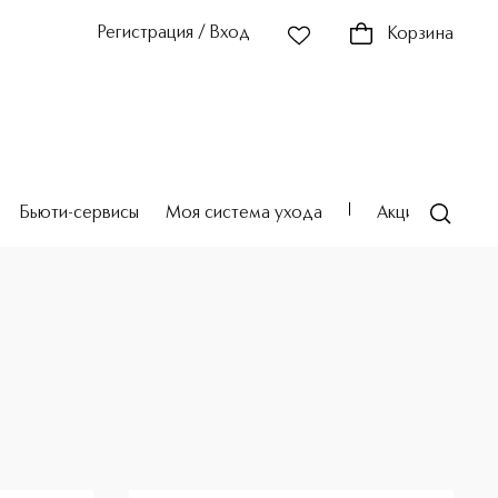
Регистрация / Вход
Корзина
Бьюти-сервисы
Моя система ухода
Акции
Театр