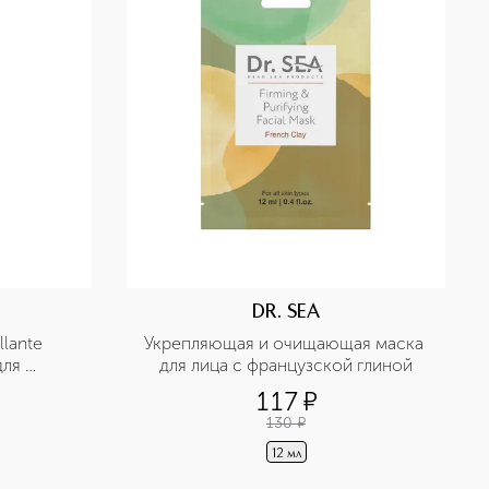
DR. SEA
lante 
Укрепляющая и очищающая маска 
ля 
для лица с французской глиной
ожи
117
¤
130
¤
12 мл