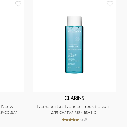
CLARINS
 Neuve 
Demaquillant Douceur Yeux Лосьон 
усс для 
для снятия макияжа с 
и
чувствительных глаз
(
28
)
5
из
5
28