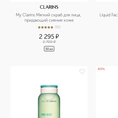
CLARINS
My Clarins Мягкий скраб для лица, 
Liquid Fa
придающий сияние коже
(
91
)
5
из
5
91
2 295
¤
2 700
¤
50 мл
-65%