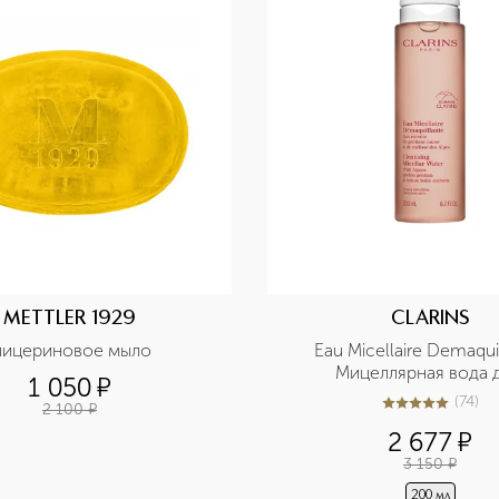
METTLER 1929
CLARINS
лицериновое мыло
Eau Micellaire Demaquil
Мицеллярная вода д
1 050
¤
чувствительной к
(
74
)
2 100
¤
5
из
5
74
2 677
¤
3 150
¤
200 мл