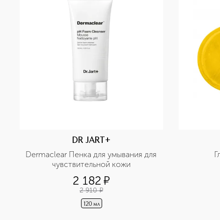
DR JART+
Dermaclear Пенка для умывания для 
Г
чувствительной кожи
2 182
¤
2 910
¤
120 мл