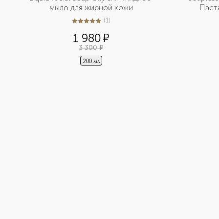
мыло для жирной кожи
Паст
(
1
)
5
из
5
1
1 980
¤
3 300
¤
200 мл