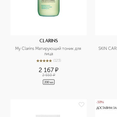
CLARINS
My Clarins Матирующий тоник для 
SKIN CAR
лица
(
123
)
5
из
5
123
2 167
¤
2 550
¤
200 мл
-50%
ДОСТАВИМ ЗА