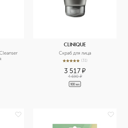
CLINIQUE
Cleanser 
Скраб для лица
я
(
31
)
5
из
5
31
3 517
¤
4 690
¤
100 мл