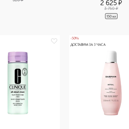
520
¤
2 625
¤
3 750
¤
150 мл
-50%
ДОСТАВИМ ЗА 3 ЧАСА