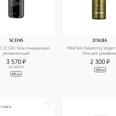
SCENS
D'ALBA
E LE GEL Гель очищающий 
Mild Skin Balancing Vegan 
увлажняющий
Гель для умывани
3 570
¤
2 300
¤
10 200
¤
200 мл
100 мл
 3 ЧАСА