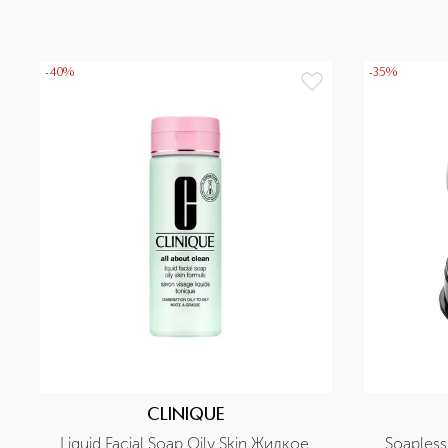
-40%
-35%
CLINIQUE
Liquid Facial Soap Oily Skin Жидкое 
Soapless