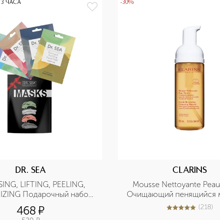
 3 ЧАСА
-30%
DR. SEA
CLARINS
ING, LIFTING, PEELING, 
Mousse Nettoyante Peau
ZING Подарочный набор 
Очищающий пенящийся м
из четырех масок
любого типа кож
(
218
)
468
¤
5
из
5
218