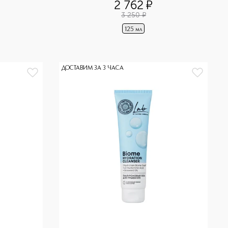
2 762
¤
3 250
¤
125 мл
ДОСТАВИМ ЗА 3 ЧАСА