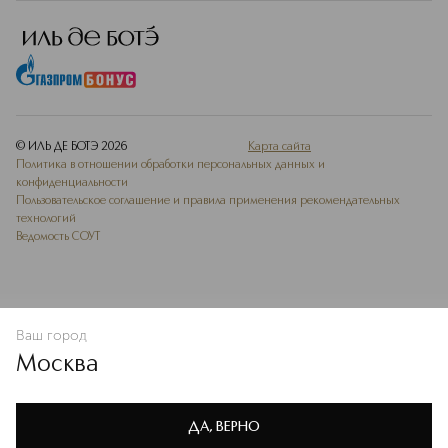
© ИЛЬ ДЕ БОТЭ
2026
Карта сайта
Политика в отношении обработки персональных данных и
конфиденциальности
Пользовательское соглашение и правила применения рекомендательных
технологий
Ведомость СОУТ
Ваш город
В КОРЗИНУ
КУПИТЬ СЕЙЧАС
Москва
Мы используем cookie-файлы и сервисы веб-аналитики. Они
необходимы для улучшения работы сайта. Подробнее –
OK
в
Политике конфиденциальности
ДА, ВЕРНО