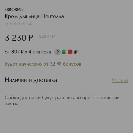
ERBORIAN
Крем для лица Центелла
(
0
)
0
из
5
0
3 230
¤
3 800
¤
от
807
¤
х 4 платежа
будет начислено
от
32
бонусов
Наличие и доставка
Москва
Сроки доставки будут рассчитаны при оформлении
заказа