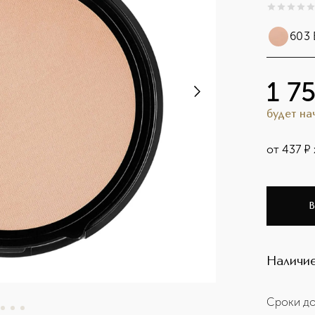
0
из
5
0
603 
1 7
будет н
от
437
¤
В
Наличие
Сроки до