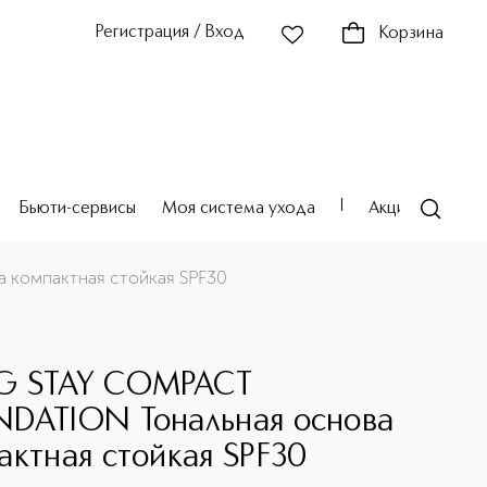
Регистрация / Вход
Корзина
Бьюти-сервисы
Моя система ухода
Акции
Театр
компактная стойкая SPF30
E
G STAY COMPACT
DATION Тональная основа
актная стойкая SPF30