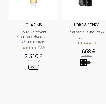
CLARINS
LORD&BERRY
Doux Nettoyant 
Kajal Stick Кайал-стик 
Moussant Hydratant 
для глаз
Очищающий 
(
1
)
5
из
5
1
пенящийся крем для 
(
182
)
5
из
5
182
1 668
¤
нормальной и сухой 
2 310
¤
кожи
2 780
¤
3 300
¤
125 мл