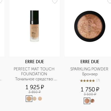
ERRE DUE
ERRE DUE
PERFECT MAT TOUCH 
SPARKLING POWDER 
FOUNDATION 
Бронзер
Тональное средство 
(
7
)
4.9
из
5
7
матирующее 
1 925
¤
1 750
¤
3 850
¤
3 500
¤