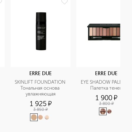
ERRE DUE
ERRE DUE
SKINLIFT FOUNDATION 
EYE SHADOW PALETTE 
Тональная основа 
Палетка теней
увлажняющая
1 900
¤
1 925
¤
3 800
¤
3 850
¤