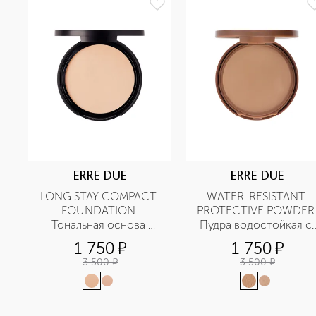
ERRE DUE
ERRE DUE
LONG STAY COMPACT 
WATER-RESISTANT 
FOUNDATION 
PROTECTIVE POWDER 
Тональная основа 
Пудра водостойкая с 
компактная стойкая 
защитой от солнца 
1 750
¤
1 750
¤
SPF30
SPF25
3 500
¤
3 500
¤