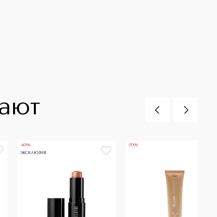
пают
-40%
-70%
ЭКСКЛЮЗИВ