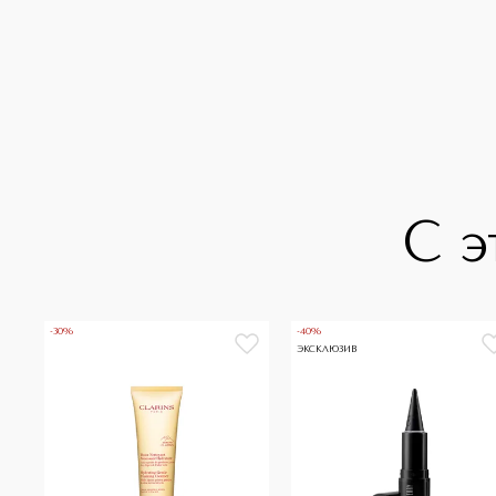
С э
-30%
-40%
ЭКСКЛЮЗИВ