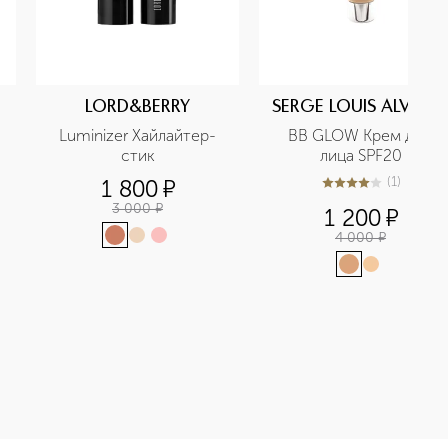
LORD&BERRY
SERGE LOUIS ALVARE
Luminizer Хайлайтер-
BB GLOW Крем для 
стик
лица SPF20
(
1
)
1 800
¤
4
из
5
1
3 000
¤
1 200
¤
4 000
¤