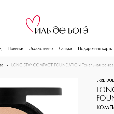
д
Новинки
Эксклюзивно
Скидки
Подарочные карты
компактная стойкая SPF30
ва
•
LONG STAY COMPACT FOUNDATION Тональная основа 
ERRE DU
LON
FOUN
комп