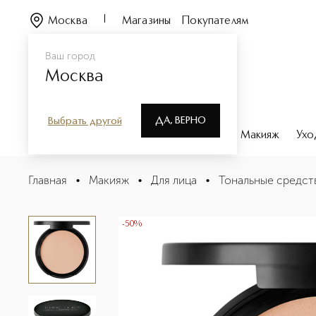
Москва
Магазины
Покупателям
Ваш город
Москва
ДА, ВЕРНО
Выбрать другой
Каталог
Бренды
Парфюмерия
Макияж
Ухо
LONG STAY COMPACT FOUNDATION Тональная основа 
Главная
•
Макияж
•
Для лица
•
Тональные средст
Описание
Характеристики
-50%