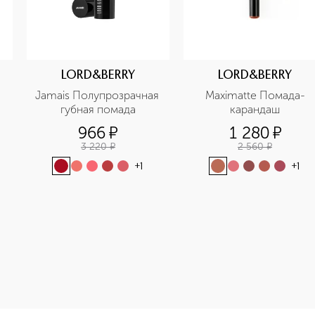
LORD&BERRY
LORD&BERRY
Jamais Полупрозрачная  
Maximatte Помада-
губная помада
карандаш
966
¤
1 280
¤
3 220
¤
2 560
¤
+
1
+
1