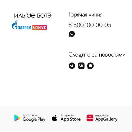
<p class="MsoNormal"><span style="font-size: 12.0pt; li
Горячая линия
8-800-100-00-05
Следите за новостями