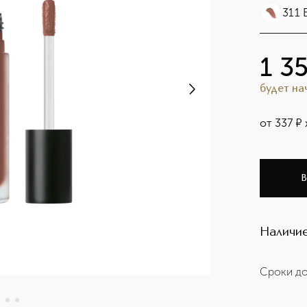
311 
1 3
будет н
от
337
¤
В
Наличие
Сроки до