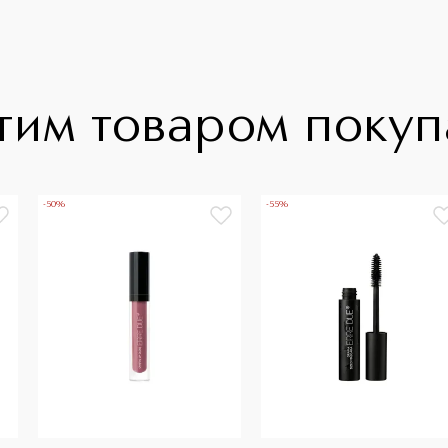
тим товаром поку
-50%
-55%