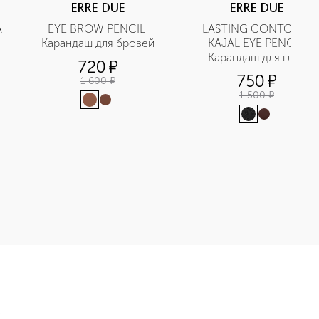
ERRE DUE
ERRE DUE
 
EYE BROW PENCIL 
LASTING CONTOUR 
Карандаш для бровей
KAJAL EYE PENCIL 
Карандаш для глаз 
720
¤
стойкий
750
¤
1 600
¤
1 500
¤
мада для губ жидкая с сатиновым финишем приобретайте в на
Э