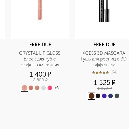
ERRE DUE
ERRE DUE
CRYSTAL LIP GLOSS 
XCESS 3D MASCARA 
Блеск для губ с 
Тушь для ресниц с 3D-
эффектом сияния
эффектом
(
34
)
1 400
¤
4.9
из
5
34
2 800
¤
1 525
¤
3 050
¤
+
3