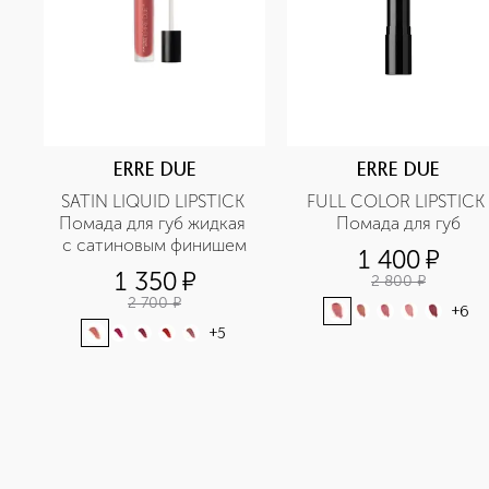
ERRE DUE
ERRE DUE
SATIN LIQUID LIPSTICK 
FULL COLOR LIPSTICK 
Помада для губ жидкая 
Помада для губ
с сатиновым финишем
1 400
¤
1 350
¤
2 800
¤
2 700
¤
+
6
+
5