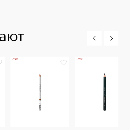
пают
-55%
-50%