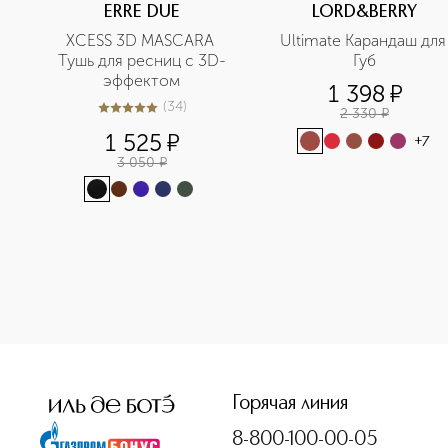
ERRE DUE
LORD&BERRY
XCESS 3D MASCARA 
Ultimate Карандаш для 
Тушь для ресниц с 3D-
Губ
эффектом
1 398
¤
(
34
)
2 330
¤
4.9
из
5
34
1 525
¤
+
7
3 050
¤
<p class="MsoNormal"><span style="font-size: 12.0pt; lin
Горячая линия
8-800-100-00-05