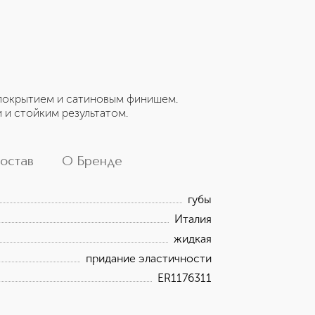
покрытием и сатиновым финишем.
и стойким результатом.
остав
О Бренде
губы
Италия
жидкая
придание эластичности
ER1176311