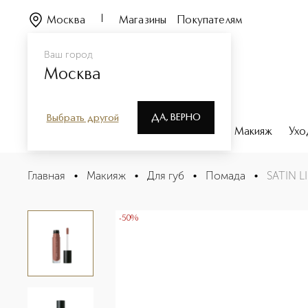
Москва
Магазины
Покупателям
Ваш город
Москва
ДА, ВЕРНО
Выбрать другой
Каталог
Бренды
Парфюмерия
Макияж
Ухо
SATIN LIQUID LIPSTICK Помада для губ жидкая с сат
Главная
•
Макияж
•
Для губ
•
Помада
•
SATIN L
Описание
Характеристики
-50%