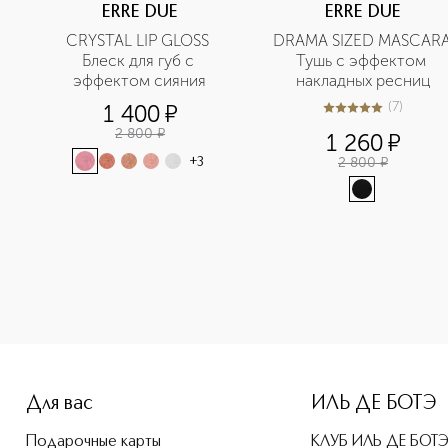
ERRE DUE
ERRE DUE
CRYSTAL LIP GLOSS 
DRAMA SIZED MASCARA
Блеск для губ с 
Тушь с эффектом 
эффектом сияния
накладных ресниц
(
7
)
1 400
¤
5
из
5
7
2 800
¤
1 260
¤
2 800
¤
+
3
e-height: 107%; color: #00b0f0;">SATIN LIQUID LIPSTICK По
Для вас
ИЛЬ ДЕ БОТЭ
Подарочные карты
КЛУБ ИЛЬ ДЕ БОТ