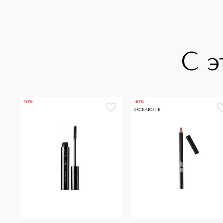
С э
-50%
-40%
ЭКСКЛЮЗИВ