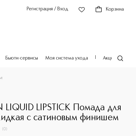
Регистрация / Вход
Корзина
Бьюти-сервисы
Моя система ухода
Акции
Театр
м
E
N LIQUID LIPSTICK Помада для
жидкая с сатиновым финишем
(
0
)