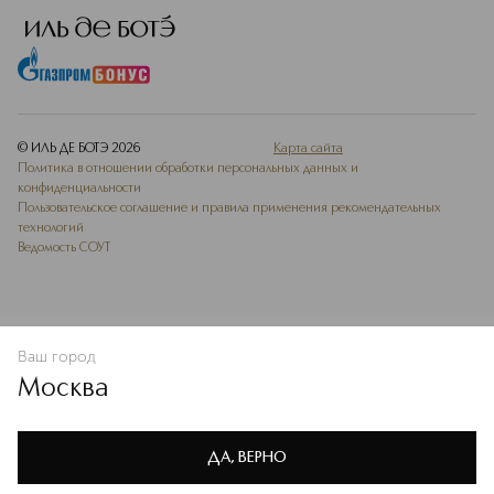
© ИЛЬ ДЕ БОТЭ
2026
Карта сайта
Политика в отношении обработки персональных данных и
конфиденциальности
Пользовательское соглашение и правила применения рекомендательных
технологий
Ведомость СОУТ
Ваш город
В КОРЗИНУ
КУПИТЬ СЕЙЧАС
Москва
Мы используем cookie-файлы и сервисы веб-аналитики. Они
необходимы для улучшения работы сайта. Подробнее –
OK
в
Политике конфиденциальности
ДА, ВЕРНО