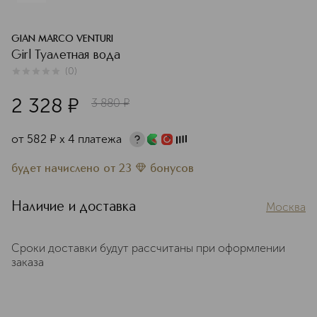
GIAN MARCO VENTURI
Girl Туалетная вода
(
0
)
0
из
5
0
2 328
¤
3 880
¤
от
582
¤
х 4 платежа
будет начислено
от
23
бонусов
Наличие и доставка
Москва
Сроки доставки будут рассчитаны при оформлении
заказа