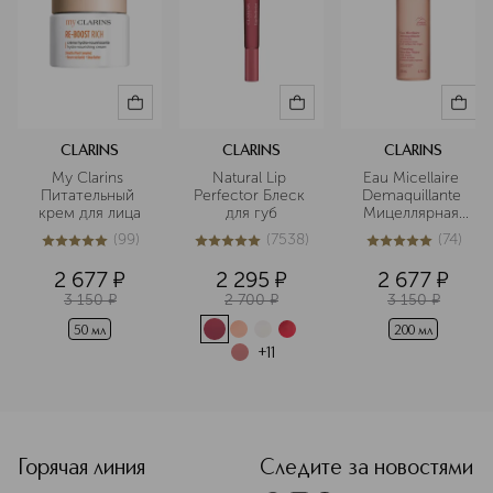
CLARINS
CLARINS
CLARINS
My Clarins 
Natural Lip 
Eau Micellaire 
Питательный 
Perfector Блеск 
Demaquillante 
крем для лица
для губ
Мицеллярная 
вода для 
(
99
)
(
7538
)
(
74
)
чувствительной 
4.9
из
5
99
5
из
5
7538
5
из
5
74
кожи
2 677
¤
2 295
¤
2 677
¤
3 150
¤
2 700
¤
3 150
¤
50 мл
200 мл
+
11
<p class="MsoNormal"><span style="font-size: 12.0pt; line
Горячая линия
Следите за новостями