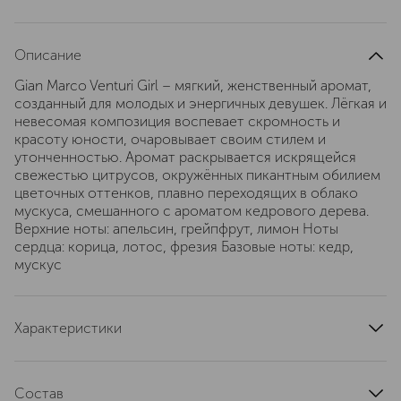
Описание
Gian Marco Venturi Girl – мягкий, женственный аромат,
созданный для молодых и энергичных девушек. Лёгкая и
невесомая композиция воспевает скромность и
красоту юности, очаровывает своим стилем и
утонченностью. Аромат раскрывается искрящейся
свежестью цитрусов, окружённых пикантным обилием
цветочных оттенков, плавно переходящих в облако
мускуса, смешанного с ароматом кедрового дерева.
Верхние ноты: апельсин, грейпфрут, лимон Ноты
сердца: корица, лотос, фрезия Базовые ноты: кедр,
мускус
Характеристики
верхние ноты
апельсин
ноты сердца
лотос
Состав