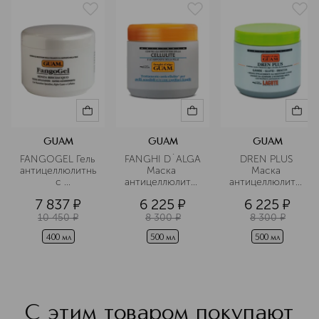
GUAM
GUAM
GUAM
FANGOGEL Гель 
FANGHI D`ALGA 
DREN PLUS 
антицеллюлитный
Маска 
Маска 
 с 
антицеллюлитная
антицеллюлитная
липоактивными 
 для 
 с дренажным 
7 837
¤
6 225
¤
6 225
¤
наносферами
чувствительной 
эффектом
кожи с 
10 450
¤
8 300
¤
8 300
¤
хрупкими 
капиллярами
400 мл
500 мл
500 мл
С этим товаром покупают