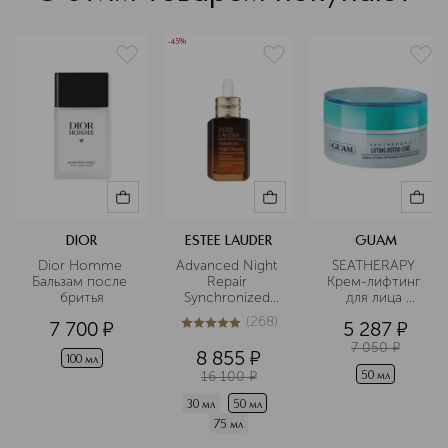
-45%
DIOR
ESTEE LAUDER
GUAM
Dior Homme 
Advanced Night 
SEATHERAPY 
Бальзам после 
Repair 
Крем-лифтинг 
бритья
Synchronized 
для лица 
Multi-Recovery 
Ботокс эффект 
(
268
)
7 700
¤
5 287
¤
Complex 
с гиалуроновой 
5
из
5
268
Мультифункциональная
кислотой
7 050
¤
8 855
¤
100 мл
16 100
¤
восстанавливающая
50 мл
 сыворотка
30 мл
50 мл
75 мл