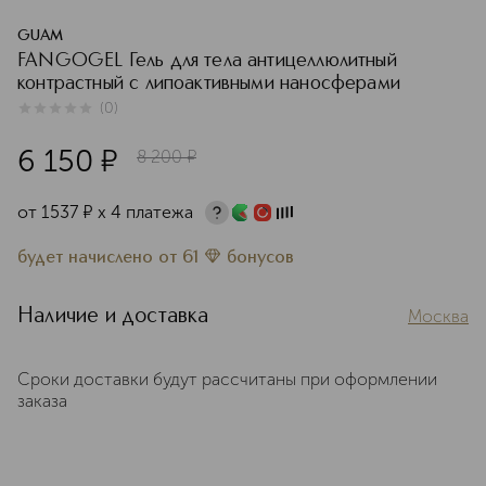
GUAM
FANGOGEL Гель для тела антицеллюлитный
контрастный с липоактивными наносферами
(
0
)
0
из
5
0
6 150
¤
8 200
¤
от
1537
¤
х 4 платежа
будет начислено
от
61
бонусов
Наличие и доставка
Москва
Сроки доставки будут рассчитаны при оформлении
заказа