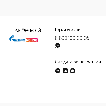
<p class="MsoNormal"><span style="font-size: 12.0pt; lin
Горячая линия
8-800-100-00-05
Следите за новостями