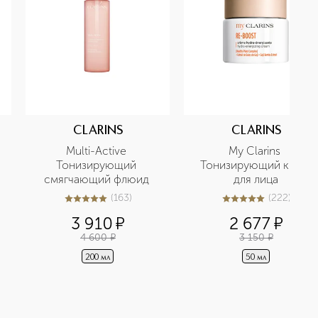
CLARINS
CLARINS
Multi-Active 
My Clarins 
Тонизирующий 
Тонизирующий крем 
смягчающий флюид 
для лица
(
163
)
(
222
)
5
из
5
163
5
из
5
222
3 910
¤
2 677
¤
4 600
¤
3 150
¤
200 мл
50 мл