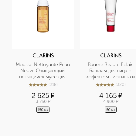
CLARINS
CLARINS
Mousse Nettoyante Peau 
Baume Beaute Eclair 
Neuve Очищающий 
Бальзам для лица с 
пенящийся мусс для 
эффектом лифтинга и 
любого типа кожи
сияния
(
218
)
(
320
)
5
из
5
218
5
из
5
320
2 625
¤
4 165
¤
3 750
¤
4 900
¤
150 мл
50 мл