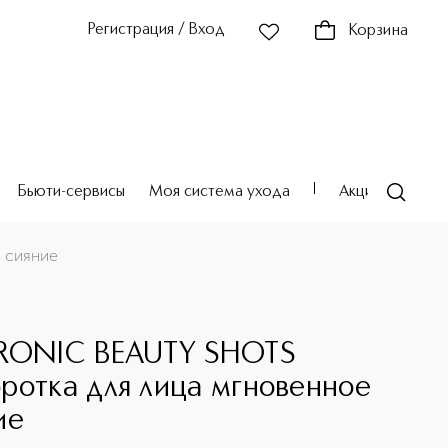
Регистрация / Вход
Корзина
Бьюти-сервисы
Моя система ухода
Акции
Театр
 сияние
RONIC BEAUTY SHOTS
ротка для лица мгновенное
ие