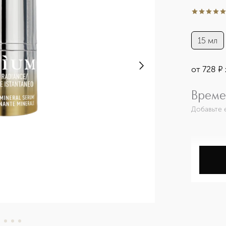
5
из
5
1
15 мл
от
728
¤
Време
Добавьте 