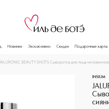
д
Новинки
Эксклюзивно
Скидки
Подарочные карты
енное сияние
JALURONIC BEAUTY SHOTS Сыворотка для лица мгновенное
INSIUM
JALU
Сыво
сиян