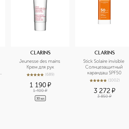
CLARINS
CLARINS
Jeunesse des mains 
Stick Solaire invisible 
Крем для рук
Солнцезащитный 
карандаш SPF50
(
689
)
5
из
5
689
(
1002
)
5
из
5
1002
1 190
¤
3 272
¤
1 400
¤
3 850
¤
30 мл