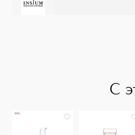
С э
-30%